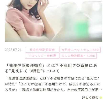
発達性協調運動症
自閉症スペクトラム・ASD
2025.07.24
アスペルガー症候群
大人の発達障害・ADHD
「発達性協調運動症」とは？不器用さの背景にあ
る“見えにくい特性”について
「発達性協調運動症」とは？不器用さの背景にある“見えにく
い特性”「子どもが極端に不器用だけど、成長すれば治るのだ
ろうか」「職場で作業に時間がかかり、自分の不器用さが足を
引っ張っている気がする」…こうした悩みの背景に、「発達性
詳しく読む
協調運動症（DC...