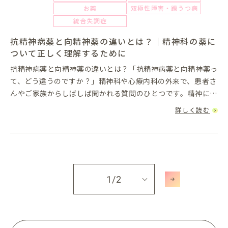
お薬
双極性障害・躁うつ病
統合失調症
抗精神病薬と向精神薬の違いとは？｜精神科の薬に
ついて正しく理解するために
抗精神病薬と向精神薬の違いとは？「抗精神病薬と向精神薬っ
て、どう違うのですか？」精神科や心療内科の外来で、患者さ
んやご家族からしばしば聞かれる質問のひとつです。精神に作
用する薬は、その名前や分類が複雑で、混乱を招きやすいもの
詳しく読む
です。この記事で...
1
/2