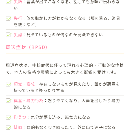
失語
：言葉が出てこなくなる、話しても意味が伝わらな
い
失行
：体の動かし方がわからなくなる（服を着る、道具
を使うなど）
失認
：見えているものが何なのか認識できない
周辺症状（BPSD）
周辺症状は、中核症状に伴って現れる心理的・行動的な症状
で、本人の性格や環境によっても大きく影響を受けます。
幻覚・妄想
：存在しないものが見えたり、誰かが悪意を
持っていると疑ったりする
興奮・暴力行為
：怒りやすくなり、大声を出したり暴力
的になる
抑うつ
：気分が落ち込み、無気力になる
徘徊
：目的もなく歩き回ったり、外に出て迷子になる