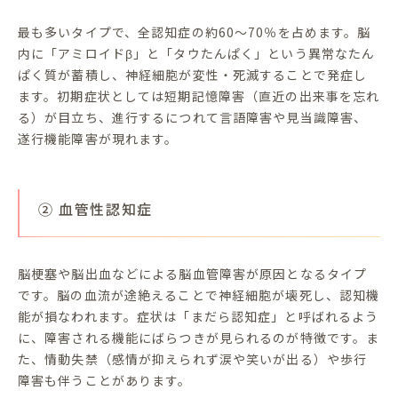
最も多いタイプで、全認知症の約60〜70％を占めます。脳
内に「アミロイドβ」と「タウたんぱく」という異常なたん
ぱく質が蓄積し、神経細胞が変性・死滅することで発症し
ます。初期症状としては短期記憶障害（直近の出来事を忘れ
る）が目立ち、進行するにつれて言語障害や見当識障害、
遂行機能障害が現れます。
② 血管性認知症
脳梗塞や脳出血などによる脳血管障害が原因となるタイプ
です。脳の血流が途絶えることで神経細胞が壊死し、認知機
能が損なわれます。症状は「まだら認知症」と呼ばれるよう
に、障害される機能にばらつきが見られるのが特徴です。ま
た、情動失禁（感情が抑えられず涙や笑いが出る）や歩行
障害も伴うことがあります。