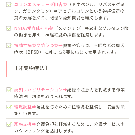
コリンエステラーゼ阻害薬
（ドネペジル、リバスチグミ
ン、ガランタミン）➡アセチルコリンという神経伝達物
質の分解を抑え、記憶や認知機能を維持します。
NMDA受容体拮抗薬
（メマンチン）➡過剰なグルタミン酸
の働きを抑え、神経細胞の損傷を軽減します。
抗精神病薬や抗うつ薬➡
興奮や抑うつ、不眠などの周辺
症状（BPSD）に対して必要に応じて使用されます。
【非薬物療法】
認知リハビリテーション➡
記憶や注意力を刺激する作業
療法や回想法を取り入れます。
環境調整➡
混乱を防ぐために住環境を整備し、安全対策
を行います。
家族支援➡
介護負担を軽減するために、介護サービスや
カウンセリングを活用します。