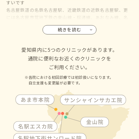
すいです
名古屋鉄道の名鉄名古屋駅、近畿鉄道の近鉄名古屋駅、更
には名古屋市営地下鉄の東山線・桜通線、あおなみ線、名
鉄バス・名古屋市営バスも名古屋駅に乗り入れているので、
続きを読む
名古屋市の千種区・東区・北区・西区・中村区・中区・昭
和区・瑞穂区・熱田区・中川区・港区・南区・守山区・緑
区・名東区・天白区にお住いの方からも通院して頂けます
愛知県内に5つのクリニックがあります。
通院に便利なお近くのクリニックを
ご利用ください。
各院における初回診療では初診扱いになります。
自立支援も変更届が必要です。