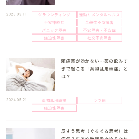
グラウンディング
運動とメンタルヘルス
2025.03.11
不安神経症
全般性不安障害
パニック障害
不安障害・不安症
強迫性障害
社交不安障害
頭痛薬が効かない…薬の飲みす
ぎで起こる「薬物乱用頭痛」と
は？
薬物乱用頭痛
うつ病
2024.05.21
強迫性障害
反すう思考（ぐるぐる思考）は
病気？失敗や後悔を止めるため