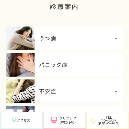
診療案内
うつ病
パニック症
不安症
発達障害
TEL
クリニック
アクセス
7:00〜23:00
（WEB予約）
（祝日7:00〜16:00）