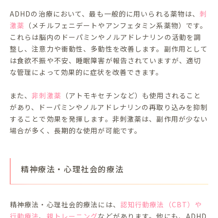
ADHDの治療において、最も一般的に用いられる薬物は、
刺
激薬
（メチルフェニデートやアンフェタミン系薬物）です。
これらは脳内のドーパミンやノルアドレナリンの活動を調
整し、注意力や衝動性、多動性を改善します。副作用として
は食欲不振や不安、睡眠障害が報告されていますが、適切
な管理によって効果的に症状を改善できます。
また、
非刺激薬
（アトモキセチンなど）も使用されること
があり、ドーパミンやノルアドレナリンの再取り込みを抑制
することで効果を発揮します。非刺激薬は、副作用が少ない
場合が多く、長期的な使用が可能です。
精神療法・心理社会的療法
精神療法・心理社会的療法には、
認知行動療法（CBT）や
行動療法
、
親トレーニング
などがあります。他にも、ADHD