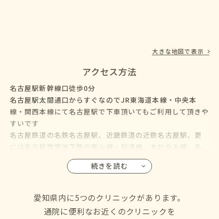
大きな地図で表示
アクセス方法
名古屋駅新幹線口徒歩0分
名古屋駅太閤通口からすぐなのでJR東海道本線・中央本
線・関西本線にて名古屋駅で下車頂いてもご利用して頂きや
すいです
名古屋鉄道の名鉄名古屋駅、近畿鉄道の近鉄名古屋駅、更
には名古屋市営地下鉄の東山線・桜通線、あおなみ線、名
鉄バス・名古屋市営バスも名古屋駅に乗り入れているので、
続きを読む
名古屋市の千種区・東区・北区・西区・中村区・中区・昭
和区・瑞穂区・熱田区・中川区・港区・南区・守山区・緑
区・名東区・天白区にお住いの方からも通院して頂けます
愛知県内に5つのクリニックがあります。
通院に便利なお近くのクリニックを