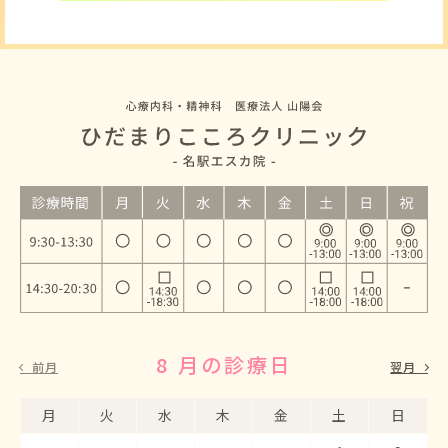
8 月の診療日
9 月の診療日
前月
翌月
月
月
火
火
水
水
木
木
金
金
土
土
日
日