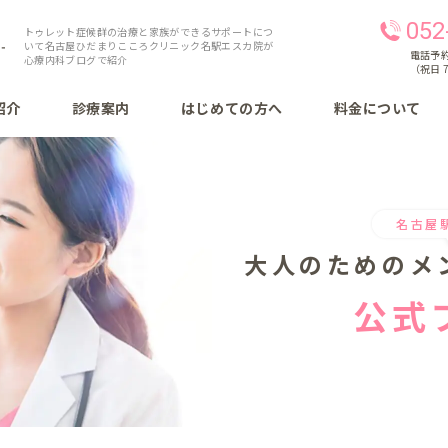
052
トゥレット症候群の治療と家族ができるサポートにつ
いて名古屋ひだまりこころクリニック名駅エスカ院が
電話予約 
心療内科ブログで紹介
（祝日 7
紹介
診療案内
はじめての方へ
料金について
名古屋
大人のための
メ
公式