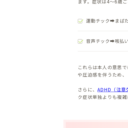
ます。症状は4～6歳
運動チック➡まば
音声チック➡咳払
これらは本人の意思で
や圧迫感を伴うため、
さらに、
ADHD（注
ク症状単独よりも複雑