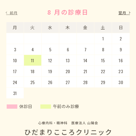
8 月の診療日
9 月の診療日
前月
翌月
月
月
火
火
水
水
木
木
金
金
土
土
日
日
1
2
3
4
5
1
2
6
3
7
4
8
5
9
10
6
11
7
12
8
13
9
10
14
15
11
12
16
13
17
14
18
15
19
20
16
17
21
22
18
23
19
20
24
25
21
22
26
23
27
24
28
25
29
26
30
27
28
29
30
31
休診日
午前のみ診療