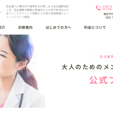
名古屋で心療内科や精神科をお探しなら名古屋駅徒歩
052
１分、名古屋駅太閤通口直結のエスカ地下街内のひだ
まりこころクリニック名駅エスカ院が発達障害グレー
電話予約 
ゾーンについて解説
（祝日 7
紹介
診療案内
はじめての方へ
料金について
名古屋
大人のための
メ
公式