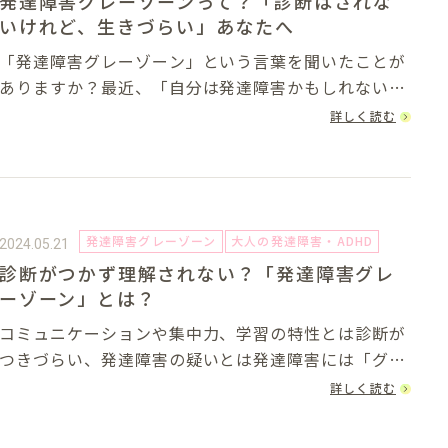
発達障害グレーゾーンって？「診断はされな
いけれど、生きづらい」あなたへ
「発達障害グレーゾーン」という言葉を聞いたことが
ありますか？最近、「自分は発達障害かもしれない」
と感じて、検索する方が増えています。そしてその中
詳しく読む
でよく見かけるのが「発達障害グレーゾーン」という
言葉。明確に診断されたわけではないけれど、日常
生...
発達障害グレーゾーン
大人の発達障害・ADHD
2024.05.21
診断がつかず理解されない？「発達障害グレ
ーゾーン」とは？
コミュニケーションや集中力、学習の特性とは診断が
つきづらい、発達障害の疑いとは発達障害には「グレ
ーゾーン」と呼ばれる概念があります。発達障害と
詳しく読む
は、脳機能の発達に関する障害であり、コミュニケー
ションや集中力、学習など生活上の問題を引き起こす