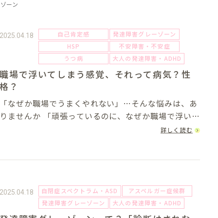
ーゾーン
自己肯定感
発達障害グレーゾーン
2025.04.18
HSP
不安障害・不安症
うつ病
大人の発達障害・ADHD
職場で浮いてしまう感覚、それって病気？性
格？
「なぜか職場でうまくやれない」…そんな悩みは、あ
りませんか 「頑張っているのに、なぜか職場で浮いて
しまう」 「雑談の輪に入れない。自分だけ空気が読め
詳しく読む
てない気がする」 「他人と同じようにできない自分
に、モヤモヤする」実は、こうした悩みを...
自閉症スペクトラム・ASD
アスペルガー症候群
2025.04.18
発達障害グレーゾーン
大人の発達障害・ADHD