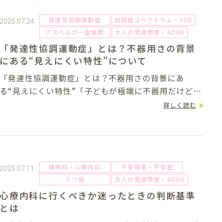
発達性協調運動症
自閉症スペクトラム・ASD
2025.07.24
アスペルガー症候群
大人の発達障害・ADHD
「発達性協調運動症」とは？不器用さの背景
にある“見えにくい特性”について
「発達性協調運動症」とは？不器用さの背景にあ
る“見えにくい特性”「子どもが極端に不器用だけど、
成長すれば治るのだろうか」「職場で作業に時間がか
詳しく読む
かり、自分の不器用さが足を引っ張っている気がす
る」…こうした悩みの背景に、「発達性協調運動症
（DC...
精神科・心療内科
不安障害・不安症
2025.07.11
うつ病
大人の発達障害・ADHD
心療内科に行くべきか迷ったときの判断基準
とは