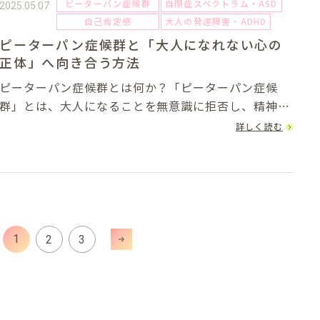
ピーターパン症候群
自閉症スペクトラム・ASD
2025.05.07
自己肯定感
大人の発達障害・ADHD
ピーターパン症候群と「大人になれない心の
正体」へ向き合う方法
ピーターパン症候群とは何か？「ピーターパン症候
群」とは、大人になることを無意識に拒否し、精神的
に子どものような思考や行動を続けてしまう状態を指
詳しく読む
す概念です。正式な病名ではなく、1983年にアメリカ
の心理学者ダン・カイリー（Dan Kiley）...
1
2
3