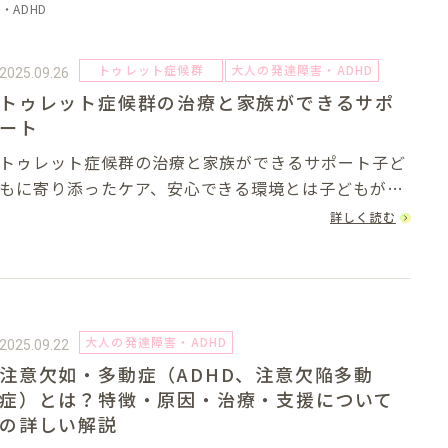
・ADHD
トゥレット症候群
大人の発達障害・ADHD
2025.09.26
トゥレット症候群の治療と家族ができるサポ
ート
トゥレット症候群の治療と家族ができるサポート子ど
もに寄り添ったケア、安心できる環境とは子どもが突
然「チック」と呼ばれる動きを繰り返すようになり、
詳しく読む
医師から「トゥレット症候群」と診断されると、親と
して不安や戸惑いを感じるものです。「この症状は
一...
大人の発達障害・ADHD
2025.09.22
注意欠如・多動症（ADHD、注意欠陥多動
症）とは？特徴・原因・治療・支援について
の詳しい解説