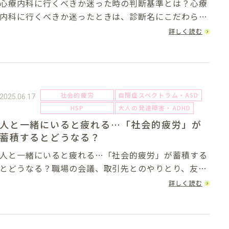
心療内科に行くべきか迷った時の判断基準とは？心療
内科に行くべきか迷ったときは、診断名にこだわら
ず、心身の“機能低下”を見極めることが重要でもあり
詳しく読む
ます。今回は、心療内科に行くべきか迷った時の診断
基準について紹介を致します。Ⅰ. 「行くべきかど...
社会的疲労
自閉症スペクトラム・ASD
2025.06.17
HSP
大人の発達障害・ADHD
人と一緒にいると疲れる…「社会的疲労」が
蓄積するとどうなる？
人と一緒にいると疲れる…「社会的疲労」が蓄積する
とどうなる？職場の会議、取引先とのやりとり、友人
とのランチ何気ない日常の中で「人と関わること」自
詳しく読む
体が、いつの間にか強い疲労として蓄積していません
か？ 「人といるだけでぐったりする」 「誰か...