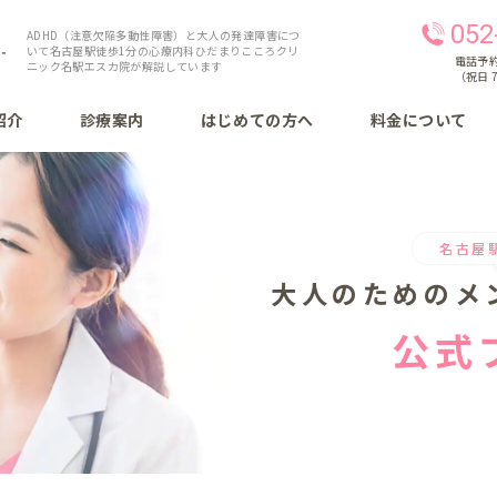
052
ADHD（注意欠陥多動性障害）と大人の発達障害につ
いて名古屋駅徒歩1分の心療内科ひだまりこころクリ
電話予約 
ニック名駅エスカ院が解説しています
（祝日 7
紹介
診療案内
はじめての方へ
料金について
名古屋
大人のための
メ
公式