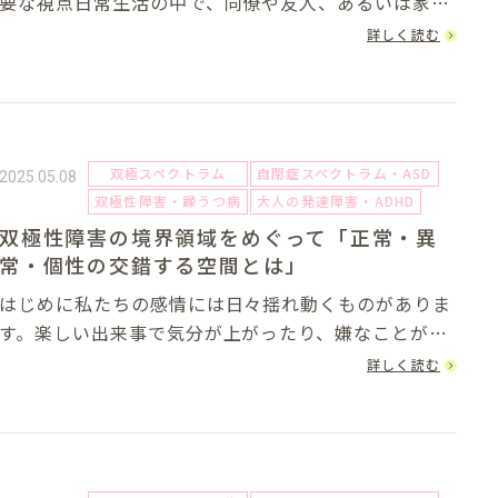
要な視点日常生活の中で、同僚や友人、あるいは家族
との関わりに戸惑いを感じることがあります。たとえ
詳しく読む
ば「空気が読めない」「同じミスを繰り返す」「会話
がかみ合わない」といった場面で、「この人、もし
か...
双極スペクトラム
自閉症スペクトラム・ASD
2025.05.08
双極性障害・躁うつ病
大人の発達障害・ADHD
双極性障害の境界領域をめぐって「正常・異
常・個性の交錯する空間とは」
はじめに私たちの感情には日々揺れ動くものがありま
す。楽しい出来事で気分が上がったり、嫌なことがあ
ると沈んだりするのはごく自然なことです。ただ、そ
詳しく読む
の気分の変動がとても大きかったり、長く続いたりす
る場合には、何らかの「気分障害」が関係している
可...