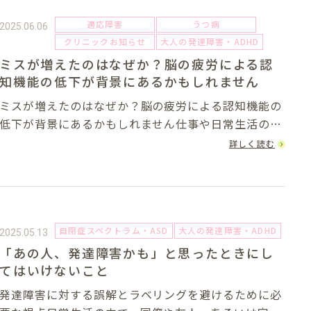
適応障害
うつ病
2025.06.06
クリニックお知らせ
大人の発達障害・ADHD
ミスが増えたのはなぜか？脳の疲労による認
知機能の低下が背景にあるかもしれません
ミスが増えたのはなぜか？脳の疲労による認知機能の
低下が背景にあるかもしれません仕事や日常生活の中
で、ミスや物忘れが目立つようになったと感じる方は
詳しく読む
少なくありません。「気をつけているのに」「以前は
こんなことなかったのに」と戸惑い、自己嫌悪に陥
る...
自閉症スペクトラム・ASD
大人の発達障害・ADHD
2025.05.13
「あの人、発達障害かも」と思ったときにし
てはいけないこと
発達障害に対する誤解とラベリングを避けるために必