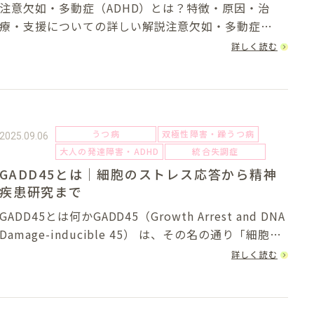
注意欠如・多動症（ADHD）とは？特徴・原因・治
療・支援についての詳しい解説注意欠如・多動症
（ADHD: Attention-Deficit/Hyperactivity
詳しく読む
Disorder、注意欠陥多動症とも呼ばれる）は、発達障
害の一つであり...
うつ病
双極性障害・躁うつ病
2025.09.06
大人の発達障害・ADHD
統合失調症
GADD45とは｜細胞のストレス応答から精神
疾患研究まで
GADD45とは何かGADD45（Growth Arrest and DNA
Damage-inducible 45） は、その名の通り「細胞周
期の停止」や「DNA損傷応答」に関与するタンパク質
詳しく読む
群です。聞き慣れない名称かもしれませんが、実は...