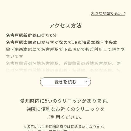
大きな地図で表示
アクセス方法
名古屋駅新幹線口徒歩0分
名古屋駅太閤通口からすぐなのでJR東海道本線・中央本
線・関西本線にて名古屋駅で下車頂いてもご利用して頂きや
すいです
名古屋鉄道の名鉄名古屋駅、近畿鉄道の近鉄名古屋駅、更
には名古屋市営地下鉄の東山線・桜通線、あおなみ線、名
鉄バス・名古屋市営バスも名古屋駅に乗り入れているので、
続きを読む
名古屋市の千種区・東区・北区・西区・中村区・中区・昭
和区・瑞穂区・熱田区・中川区・港区・南区・守山区・緑
区・名東区・天白区にお住いの方からも通院して頂けます
愛知県内に5つのクリニックがあります。
通院に便利なお近くのクリニックを
ご利用ください。
各院における初回診療では初診扱いになります。