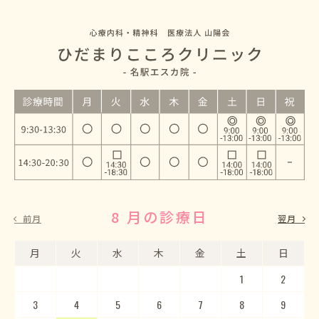
8 月の診療日
9 月の診療日
前月
翌月
月
月
火
火
水
水
木
木
金
金
土
土
日
日
1
2
3
4
5
1
2
6
3
7
4
8
5
9
10
6
11
7
12
8
13
9