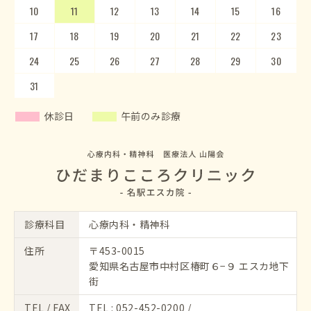
10
14
15
11
12
16
13
17
14
18
15
19
20
16
17
21
22
18
23
19
20
24
25
21
22
26
23
27
24
28
25
29
26
30
27
28
29
30
31
休診日
午前のみ診療
診療科目
心療内科・精神科
住所
〒453-0015
愛知県名古屋市中村区椿町６−９ エスカ地下
街
TEL / FAX
TEL :
052-452-0200
/