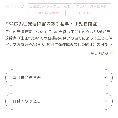
自閉症スペクトラム・ASD
アスペルガー症候群
2024.05.27
広汎性発達障害
ICD-10
F84広汎性発達障害の診断基準・小児自閉症
子供の発達障害について通常の学級の子どものうち6.5%が発
達障害（生まれついての脳機能の発達の偏りによって生じる障
害。学習障害やADHD、広汎性発達障害などの総称）の可能性
があると言われています。 この中の広汎性発達障害は特に対
詳しく読む
人関係・コミ...