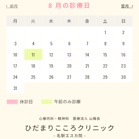
8 月の診療日
9 月の診療日
前月
翌月
月
月
火
火
水
水
木
木
金
金
土
土
日
日
1
2
3
4
5
1
2
6
3
7
4
8
5
9
10
6
11
7
12
8
13
9
10
14
15
11
12
16
13
17
14
18
15
19
20
16
17
21
22
18
23
19
20
24
25
21
22
26
23
27
24
28
25
29
26
30
27
28
29
30
31
休診日
午前のみ診療