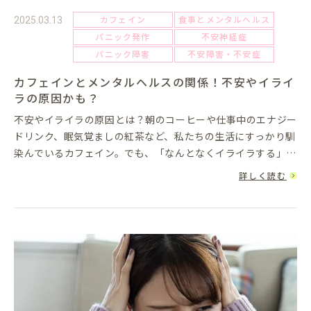
カフェイン
食事とメンタルヘルス
2025.03.13
パニック発作
不安神経症
パニック障害
不安障害・不安症
カフェインとメンタルヘルスの関係！不安やイライ
ラの原因かも？
不安やイライラの原因とは？朝のコーヒーや仕事中のエナジー
ドリンク、眠気覚ましの紅茶など、私たちの生活にすっかり馴
染んでいるカフェイン。でも、「なんとなくイライラする」
「心が落ち着かない」と感じることが増えたなら、もしかする
詳しく読む
とカフェインが関係...