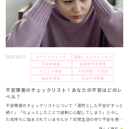
グラウンディング
運動とメンタルヘルス
2025.03.11
不安神経症
全般性不安障害
パニック障害
不安障害・不安症
強迫性障害
社交不安障害
不安障害のチェックリスト！あなたの不安はどのレ
ベル？
不安障害のチェックリストについて「漠然とした不安がずっと
続く」「ちょっとしたことで過剰に心配してしまう」――こうし
た気持ちに悩まされていませんか？日常生活の中で不安を感じ
るのは自然なことですが、それが強すぎたり、長期間続いたり
詳しく読む