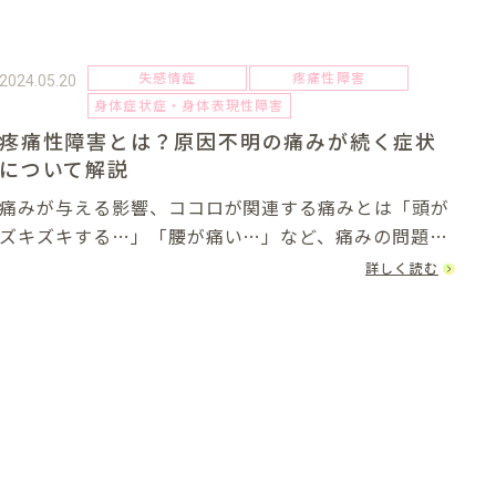
失感情症
疼痛性障害
2024.05.20
身体症状症・身体表現性障害
疼痛性障害とは？原因不明の痛みが続く症状
について解説
痛みが与える影響、ココロが関連する痛みとは「頭が
ズキズキする…」「腰が痛い…」など、痛みの問題は
誰もが経験する悩みだといえます。痛みの原因といえ
詳しく読む
ば怪我や出血など、何らかの損傷を思い浮かべる人が
多いでしょう。心因的な影響で、痛みも変動するこ
と...