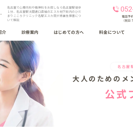
名古屋で心療内科や精神科をお探しなら名古屋駅徒歩
052
１分、名古屋駅太閤通口直結のエスカ地下街内のひだ
まりこころクリニック名駅エスカ院が疼痛性障害につ
電話予約 
いて解説
（祝日 7
紹介
診療案内
はじめての方へ
料金について
名古屋
大人のための
メ
公式