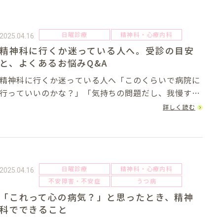
日曜診療
精神科・心療内科
2025.04.16
精神科に行くか迷っている人へ。受診の目安
と、よくあるお悩みQ&A
精神科に行くか迷っている人へ「このくらいで病院に
行っていいのかな？」「気持ちの問題だし、我慢すれ
ば治るかも…」このような言葉は、精神科の受診をた
詳しく読む
めらっている方からもよく聞かれる言葉でもありま
す。精神的なつらさや不調は、目に見えないからこ
そ、...
日曜診療
精神科・心療内科
2025.04.16
不安障害・不安症
うつ病
「これって心の病気？」と思ったとき、精神
科でできること