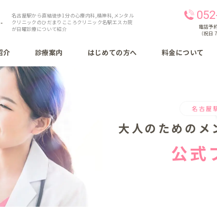
052
名古屋駅から直結徒歩1分の心療内科,精神科,メンタル
クリニックのひだまりこころクリニック名駅エスカ院
電話予約 
が日曜診療について紹介
（祝日 7
紹介
診療案内
はじめての方へ
料金について
名古屋
大人のための
メ
公式