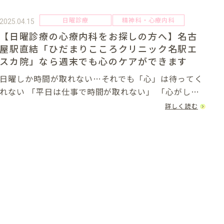
日曜診療
精神科・心療内科
2025.04.15
【日曜診療の心療内科をお探しの方へ】名古
屋駅直結「ひだまりこころクリニック名駅エ
スカ院」なら週末でも心のケアができます
日曜しか時間が取れない…それでも「心」は待ってく
れない 「平日は仕事で時間が取れない」 「心がしん
どいけど、病院に行く暇がない」 「本当は誰かに相談
詳しく読む
したいのに、先延ばしにしてしまっている」このよう
に感じながら、無理をして頑張っている方...