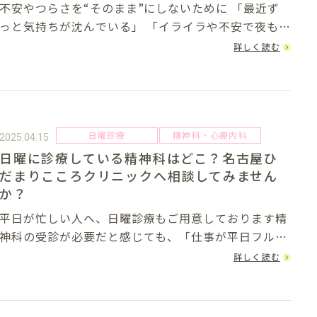
不安やつらさを“そのまま”にしないために 「最近ず
っと気持ちが沈んでいる」 「イライラや不安で夜も眠
れない」 「周囲の人とうまく関われない」日常生活の
詳しく読む
中で心に異変を感じたとき、多くの方がまず悩むの
が、「これは病院に行くべきなのか？」と...
日曜診療
精神科・心療内科
2025.04.15
日曜に診療している精神科はどこ？名古屋ひ
だまりこころクリニックへ相談してみません
か？
平日が忙しい人へ、日曜診療もご用意しております精
神科の受診が必要だと感じても、「仕事が平日フルで
入っている」「学校や育児の都合で時間がとれない」
詳しく読む
など、タイミングが合わず先延ばしにしてしまう方は
少なくありません。特に精神的な不調は、最初
は“我...