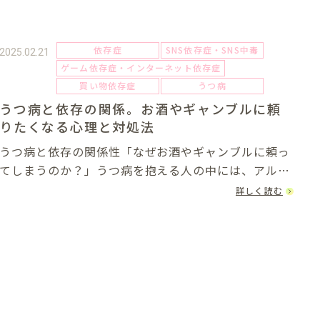
依存症
SNS依存症・SNS中毒
2025.02.21
ゲーム依存症・インターネット依存症
買い物依存症
うつ病
うつ病と依存の関係。お酒やギャンブルに頼
りたくなる心理と対処法
うつ病と依存の関係性「なぜお酒やギャンブルに頼っ
てしまうのか？」うつ病を抱える人の中には、アルコ
ールやギャンブルなどの「依存行動」に走ってしまう
詳しく読む
人も少なくありません。これは単なる誘惑ではなく、
心の苦しさを和らげるための手段として無意識に選
ん...