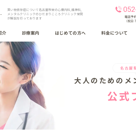
052
買い物依存症について名古屋市栄の心療内科,精神科,
メンタルクリニックのひだまりこころクリニック栄院
電話予約 
が解説を行っております
（祝日 7
紹介
診療案内
はじめての方へ
料金について
名古屋
大人のための
メ
公式