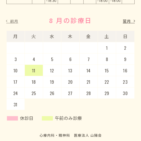
8 月の診療日
9 月の診療日
前月
翌月
月
月
火
火
水
水
木
木
金
金
土
土
日
日
1
2
3
4
5
1
2
6
3
7
4
8
5
9
10
6
11
7
12
8
13
9
10
14
15
11
12
16
13
17
14
18
15
19
20
16
17
21
22
18
23
19
20
24
25
21
22
26
23
27
24
28
25
29
26
30
27
28
29
30
31
休診日
午前のみ診療