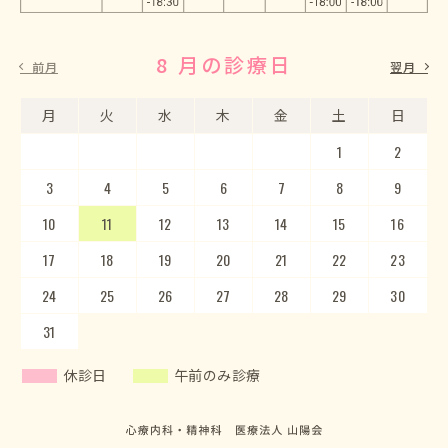
8 月の診療日
9 月の診療日
前月
翌月
月
月
火
火
水
水
木
木
金
金
土
土
日
日
1
2
3
4
5
1
2
6
3
7
4
8
5
9
10
6
11
7
12
8
13
9
10
14
15
11
12
16
13
17
14
18
15
19
20
16
17
21
22
18
23
19
20
24
25
21
22
26
23
27
24
28
25
29
26
30
27
28
29
30
31
休診日
午前のみ診療