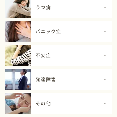
うつ病
パニック症
不安症
発達障害
その他