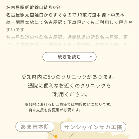
名古屋駅新幹線口徒歩0分
名古屋駅太閤通口からすぐなのでJR東海道本線・中央本
線・関西本線にて名古屋駅で下車頂いてもご利用して頂きや
すいです
名古屋鉄道の名鉄名古屋駅、近畿鉄道の近鉄名古屋駅、更
には名古屋市営地下鉄の東山線・桜通線、あおなみ線、名
鉄バス・名古屋市営バスも名古屋駅に乗り入れているので、
続きを読む
名古屋市の千種区・東区・北区・西区・中村区・中区・昭
和区・瑞穂区・熱田区・中川区・港区・南区・守山区・緑
区・名東区・天白区にお住いの方からも通院して頂けます
愛知県内に5つのクリニックがあります。
通院に便利なお近くのクリニックを
ご利用ください。
各院における初回診療では初診扱いになります。
自立支援も変更届が必要です。