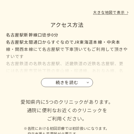
大きな地図で表示
アクセス方法
名古屋駅新幹線口徒歩0分
名古屋駅太閤通口からすぐなのでJR東海道本線・中央本
線・関西本線にて名古屋駅で下車頂いてもご利用して頂きや
すいです
名古屋鉄道の名鉄名古屋駅、近畿鉄道の近鉄名古屋駅、更
には名古屋市営地下鉄の東山線・桜通線、あおなみ線、名
鉄バス・名古屋市営バスも名古屋駅に乗り入れているので、
続きを読む
名古屋市の千種区・東区・北区・西区・中村区・中区・昭
和区・瑞穂区・熱田区・中川区・港区・南区・守山区・緑
区・名東区・天白区にお住いの方からも通院して頂けます
愛知県内に5つのクリニックがあります。
通院に便利なお近くのクリニックを
ご利用ください。
各院における初回診療では初診扱いになります。
自立支援も変更届が必要です。