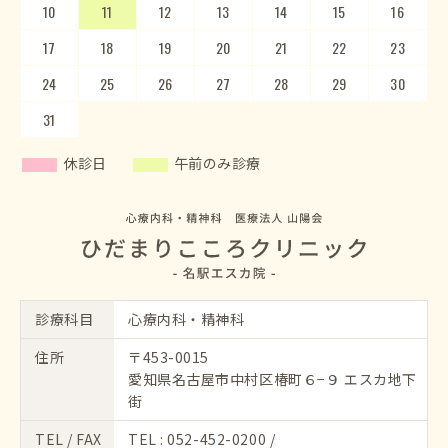
10
14
15
11
12
16
13
17
14
18
15
19
20
16
17
21
22
18
23
19
20
24
25
21
22
26
23
27
24
28
25
29
26
30
27
28
29
30
31
休診日
午前のみ診療
診療科目
心療内科・精神科
住所
〒453-0015
愛知県名古屋市中村区椿町６−９ エスカ地下
街
TEL / FAX
TEL :
052-452-0200
/