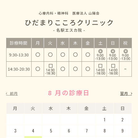
8 月の診療日
9 月の診療日
前月
翌月
月
月
火
火
水
水
木
木
金
金
土
土
日
日
1
2
3
4
5
1
2
6
3
7
4
8
5
9
10
6
11
7
12
8
13
9