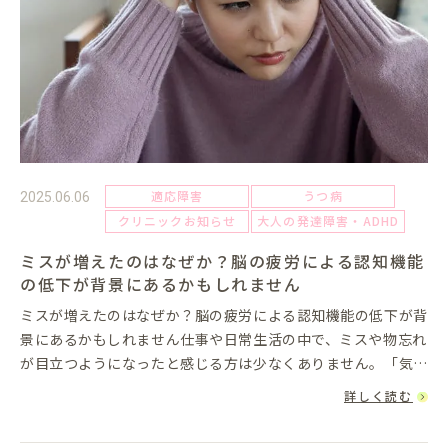
適応障害
うつ病
2025.06.06
クリニックお知らせ
大人の発達障害・ADHD
ミスが増えたのはなぜか？脳の疲労による認知機能
の低下が背景にあるかもしれません
ミスが増えたのはなぜか？脳の疲労による認知機能の低下が背
景にあるかもしれません仕事や日常生活の中で、ミスや物忘れ
が目立つようになったと感じる方は少なくありません。「気を
つけているのに」「以前はこんなことなかったのに」と戸惑
詳しく読む
い、自己嫌悪に陥る...