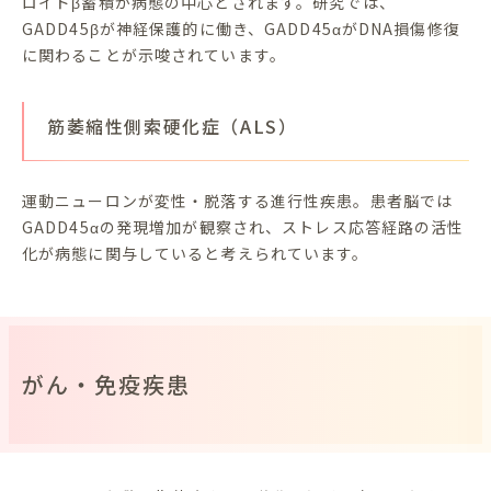
ロイドβ蓄積が病態の中心とされます。研究では、
GADD45βが神経保護的に働き、GADD45αがDNA損傷修復
に関わることが示唆されています。
筋萎縮性側索硬化症（ALS）
運動ニューロンが変性・脱落する進行性疾患。患者脳では
GADD45αの発現増加が観察され、ストレス応答経路の活性
化が病態に関与していると考えられています。
がん・免疫疾患