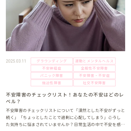
グラウンディング
運動とメンタルヘルス
2025.03.11
不安神経症
全般性不安障害
パニック障害
不安障害・不安症
強迫性障害
社交不安障害
不安障害のチェックリスト！あなたの不安はどのレ
ベル？
不安障害のチェックリストについて「漠然とした不安がずっと
続く」「ちょっとしたことで過剰に心配してしまう」――こうし
た気持ちに悩まされていませんか？日常生活の中で不安を感じ