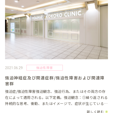
強迫性障害
2021.06.29
強迫神経症及び関連症群/強迫性障害および関連障
害群
強迫症/強迫性障害強迫観念、強迫行為、またはその両方の存
在によって適用される。以下定義。強迫観念：①繰り返される
持続的な思考、衝動、またはイメージで、症状が生じている一
時期には侵入的で不適切なものとして体験されており、たいて
詳しく読む