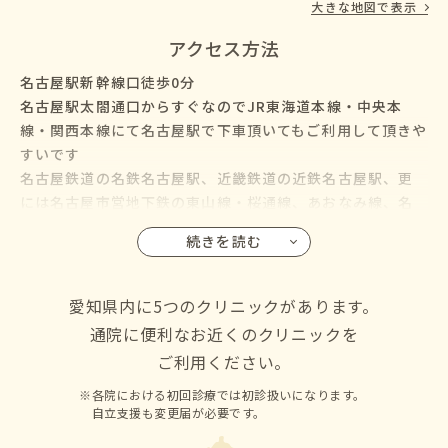
大きな地図で表示
アクセス方法
名古屋駅新幹線口徒歩0分
名古屋駅太閤通口からすぐなのでJR東海道本線・中央本
線・関西本線にて名古屋駅で下車頂いてもご利用して頂きや
すいです
名古屋鉄道の名鉄名古屋駅、近畿鉄道の近鉄名古屋駅、更
には名古屋市営地下鉄の東山線・桜通線、あおなみ線、名
鉄バス・名古屋市営バスも名古屋駅に乗り入れているので、
続きを読む
名古屋市の千種区・東区・北区・西区・中村区・中区・昭
和区・瑞穂区・熱田区・中川区・港区・南区・守山区・緑
区・名東区・天白区にお住いの方からも通院して頂けます
愛知県内に5つのクリニックがあります。
通院に便利なお近くのクリニックを
ご利用ください。
各院における初回診療では初診扱いになります。
自立支援も変更届が必要です。