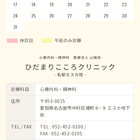
17
21
22
18
23
19
20
24
25
21
22
26
23
27
24
28
25
29
26
30
27
28
29
30
31
休診日
午前のみ診療
診療科目
心療内科・精神科
住所
〒453-0015
愛知県名古屋市中村区椿町６−９ エスカ地下
街
TEL / FAX
TEL :
052-452-0200
/
FAX : 052-452-0205