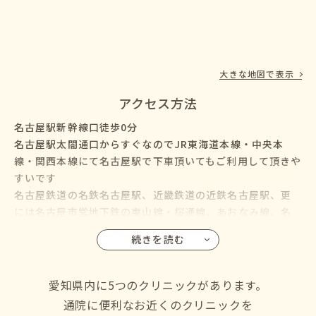
大きな地図で表示
アクセス方法
名古屋駅新幹線口徒歩0分
名古屋駅太閤通口からすぐなのでJR東海道本線・中央本
線・関西本線にて名古屋駅で下車頂いてもご利用して頂きや
すいです
名古屋鉄道の名鉄名古屋駅、近畿鉄道の近鉄名古屋駅、更
には名古屋市営地下鉄の東山線・桜通線、あおなみ線、名
鉄バス・名古屋市営バスも名古屋駅に乗り入れているので、
続きを読む
名古屋市の千種区・東区・北区・西区・中村区・中区・昭
和区・瑞穂区・熱田区・中川区・港区・南区・守山区・緑
区・名東区・天白区にお住いの方からも通院して頂けます
愛知県内に5つのクリニックがあります。
通院に便利なお近くのクリニックを