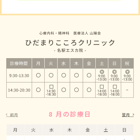
8 月の診療日
9 月の診療日
前月
翌月
月
月
火
火
水
水
木
木
金
金
土
土
日
日