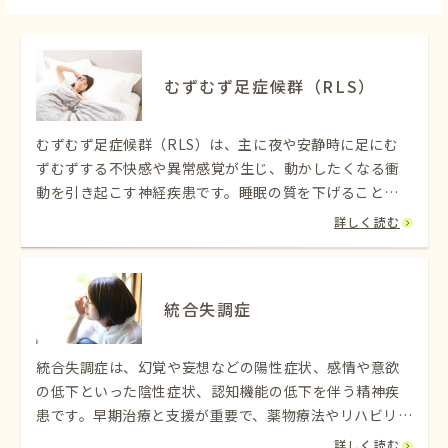
むずむず足症候群（RLS）
むずむず足症候群（RLS）は、主に夜や安静時に足にむ
ずむずする不快感や異常感覚が生じ、動かしたくなる衝
動を引き起こす神経疾患です。睡眠の質を下げることが
多く、鉄不足やドーパミン異常が関与するとされていま
詳しく読む
す。
統合失調症
統合失調症は、幻覚や妄想などの陽性症状、感情や意欲
の低下といった陰性症状、認知機能の低下を伴う精神疾
患です。早期治療と支援が重要で、薬物療法やリハビリを
組み合わせて回復を目指します。
詳しく読む