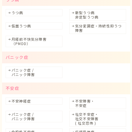
うつ病
新型うつ病
非定型うつ病
仮面うつ病
気分変調症・持続性抑うつ
障害
月経前不快気分障害
（PMDD）
パニック症
パニック症 /
パニック障害
不安症
不安神経症
不安障害・
不安症
パニック症 /
社交不安症・
パニック障害
社交不安障害
( 社交恐怖 )
全般性不安症
広場恐怖症