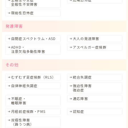
全般性不安障害
限局性恐怖症
発達障害
自閉症スペクトラム・ASD
大人の発達障害
ADHD・
アスペルガー症候群
注意欠陥多動性障害
その他
むずむず足症候群（RLS）
統合失調症
自律神経失調症
強迫性障害
強迫症
不眠症・
適応障害
睡眠障害
月経前症候群・PMS
認知症
双極性障害
（躁うつ病）