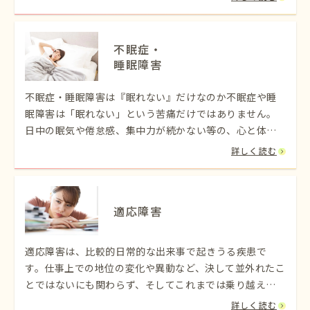
特徴です。
不眠症・
睡眠障害
不眠症・睡眠障害は『眠れない』だけなのか不眠症や睡
眠障害は「眠れない」という苦痛だけではありません。
日中の眠気や倦怠感、集中力が続かない等の、心と体に
様々な影響を及ぼしてしまうのです。不眠症が継続して
詳しく読む
しまっている場合には、医師の診療のもとで
適応障害
適応障害は、比較的日常的な出来事で起きうる疾患で
す。仕事上での地位の変化や異動など、決して並外れたこ
とではないにも関わらず、そしてこれまでは乗り越えら
れていたものも、不安や抑うつ症状などの感情や行動面
詳しく読む