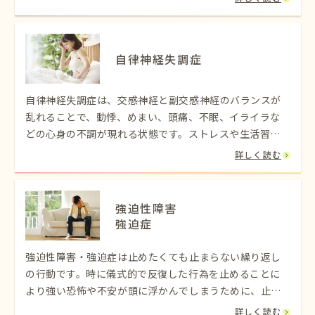
自律神経失調症
自律神経失調症は、交感神経と副交感神経のバランスが
乱れることで、動悸、めまい、頭痛、不眠、イライラな
どの心身の不調が現れる状態です。ストレスや生活習慣
の乱れが主な原因とされています。
詳しく読む
強迫性障害
強迫症
強迫性障害・強迫症は止めたくても止まらない繰り返し
の行動です。時に儀式的で反復した行為を止めることに
より強い恐怖や不安が頭に浮かんでしまうために、止め
たくても行動が止まらないのが、強迫性障害・強迫症の
詳しく読む