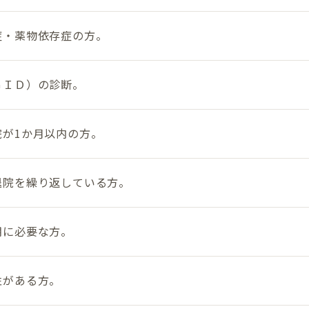
症・薬物依存症の方。
ＧＩＤ）の診断。
院が1か月以内の方。
退院を繰り返している方。
期に必要な方。
性がある方。