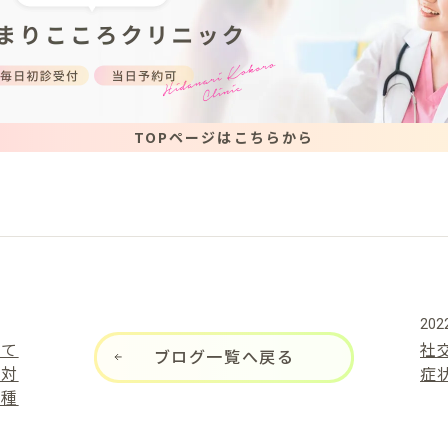
TOPページはこちらから
2022
にて
社
ブログ一覧へ戻る
株対
症
接種