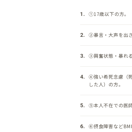
①17歳以下の方。
②暴言・大声を出
③興奮状態・暴れ
④強い希死念慮（
した人）の方。
⑤本人不在での医
⑥摂食障害などBMI