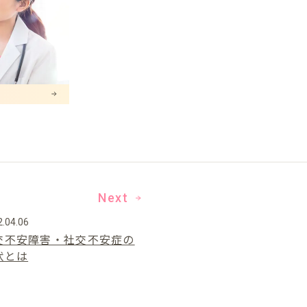
Next
.04.06
交不安障害・社交不安症の
状とは