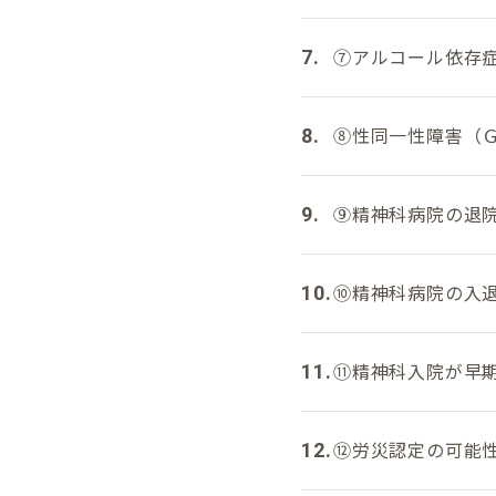
⑦アルコール依存
⑧性同一性障害（
⑨精神科病院の退
⑩精神科病院の入
⑪精神科入院が早
⑫労災認定の可能