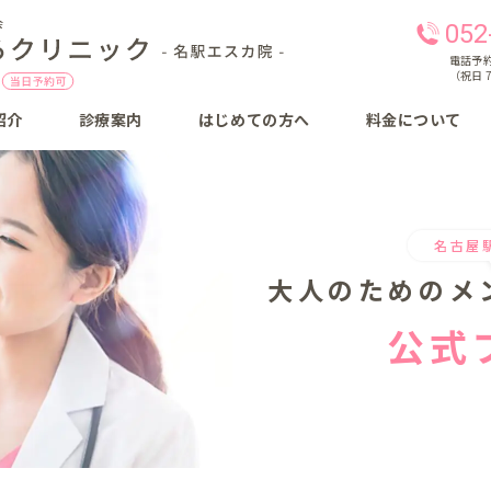
052
電話予約 
（祝日 7
紹介
診療案内
はじめての方へ
料金について
名古屋
大人のための
メ
公式