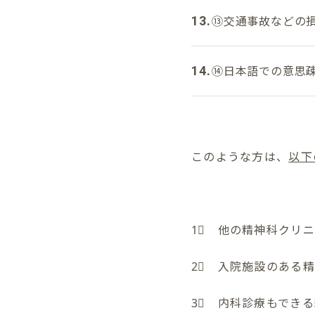
⑬交通事故などの
⑭日本語での意思
このような方は、
以下
1⃣ 他の精神科クリ
2⃣ 入院施設のある
3⃣ 内科診療もでき