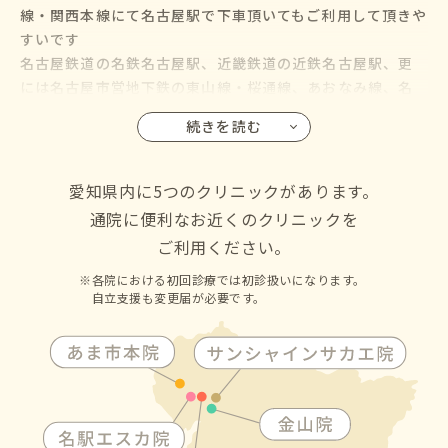
線・関西本線にて名古屋駅で下車頂いてもご利用して頂きや
すいです
名古屋鉄道の名鉄名古屋駅、近畿鉄道の近鉄名古屋駅、更
には名古屋市営地下鉄の東山線・桜通線、あおなみ線、名
鉄バス・名古屋市営バスも名古屋駅に乗り入れているので、
続きを読む
名古屋市の千種区・東区・北区・西区・中村区・中区・昭
和区・瑞穂区・熱田区・中川区・港区・南区・守山区・緑
区・名東区・天白区にお住いの方からも通院して頂けます
愛知県内に5つのクリニックがあります。
通院に便利なお近くのクリニックを
ご利用ください。
各院における初回診療では初診扱いになります。
自立支援も変更届が必要です。