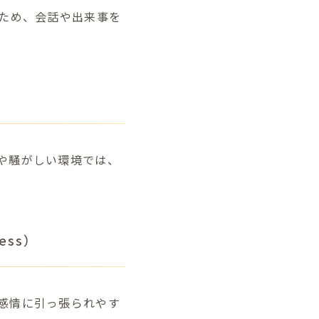
のため、会話や出来事を
や騒がしい環境では、
ess）
感情に引っ張られやす