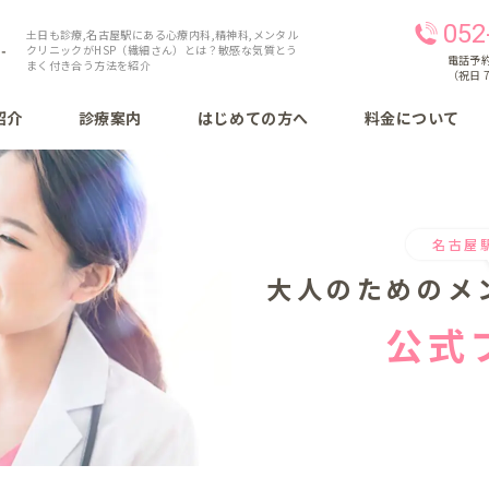
052
土日も診療,名古屋駅にある心療内科,精神科,メンタル
クリニックがHSP（繊細さん）とは？敏感な気質とう
電話予約 
まく付き合う方法を紹介
（祝日 7
紹介
診療案内
はじめての方へ
料金について
名古屋
大人のための
メ
公式