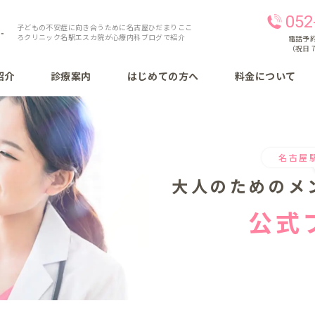
052
子どもの不安症に向き合うために名古屋ひだまりここ
ろクリニック名駅エスカ院が心療内科ブログで紹介
電話予約 
（祝日 7
紹介
診療案内
はじめての方へ
料金について
名古屋
大人のための
メ
公式