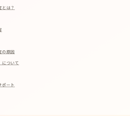
症とは？
害
症の原因
）について
サポート