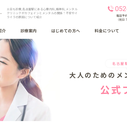
052
土日も診療,名古屋駅にある心療内科,精神科,メンタル
クリニックがカフェインとメンタルの関係！不安やイ
電話予約 
ライラの原因について紹介
（祝日 7
紹介
診療案内
はじめての方へ
料金について
名古屋
大人のための
メ
公式