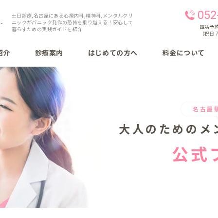
052
土日診療,名古屋にある心療内科,精神科,メンタルクリ
ニックがパニック発作の恐怖を乗り越える！安心して
電話予約 
暮らすための実践ガイドを紹介
（祝日 7
紹介
診療案内
はじめての方へ
料金について
名古屋
大人のための
メ
公式