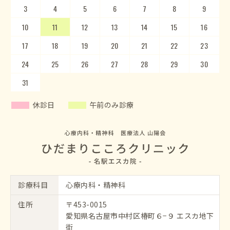
3
7
4
8
5
9
10
6
11
7
12
8
13
9
10
14
15
11
12
16
13
17
14
18
15
19
20
16
17
21
22
18
23
19
20
24
25
21
22
26
23
27
24
28
25
29
26
30
27
28
29
30
31
休診日
午前のみ診療
診療科目
心療内科・精神科
住所
〒453-0015
愛知県名古屋市中村区椿町６−９ エスカ地下
街