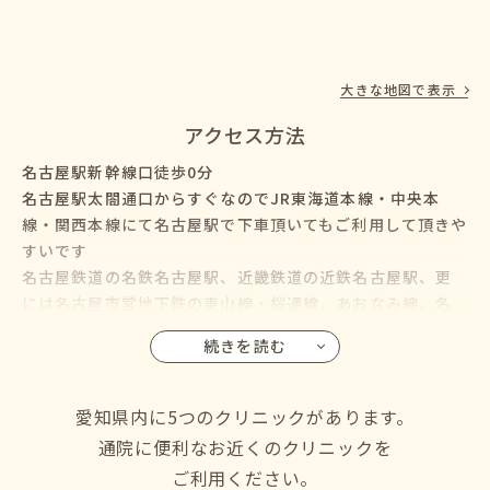
大きな地図で表示
アクセス方法
名古屋駅新幹線口徒歩0分
名古屋駅太閤通口からすぐなのでJR東海道本線・中央本
線・関西本線にて名古屋駅で下車頂いてもご利用して頂きや
すいです
名古屋鉄道の名鉄名古屋駅、近畿鉄道の近鉄名古屋駅、更
には名古屋市営地下鉄の東山線・桜通線、あおなみ線、名
鉄バス・名古屋市営バスも名古屋駅に乗り入れているので、
続きを読む
名古屋市の千種区・東区・北区・西区・中村区・中区・昭
和区・瑞穂区・熱田区・中川区・港区・南区・守山区・緑
区・名東区・天白区にお住いの方からも通院して頂けます
愛知県内に5つのクリニックがあります。
通院に便利なお近くのクリニックを
ご利用ください。