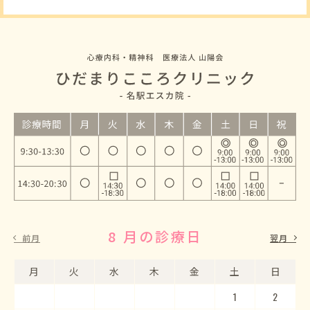
8 月の診療日
9 月の診療日
前月
翌月
月
月
火
火
水
水
木
木
金
金
土
土
日
日
1
2
3
4
5
1
2
6