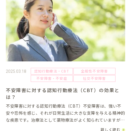
認知行動療法・CBT
全般性不安障害
2025.03.18
不安障害・不安症
社交不安障害
不安障害に対する認知行動療法（CBT）の効果と
は？
不安障害に対する認知行動療法（CBT）不安障害は、強い不
安や恐怖を感じ、それが日常生活に大きな支障を与える精神的
な疾患です。治療法として薬物療法がよく知られていますが、
近年では認知行動療法（Cognitive Behavioral Ther...
詳しく読む