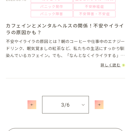
パニック発作
不安神経症
パニック障害
不安障害・不安症
カフェインとメンタルヘルスの関係！不安やイライ
ラの原因かも？
不安やイライラの原因とは？朝のコーヒーや仕事中のエナジー
ドリンク、眠気覚ましの紅茶など、私たちの生活にすっかり馴
染んでいるカフェイン。でも、「なんとなくイライラする」
「心が落ち着かない」と感じることが増えたなら、もしかする
詳しく読む
とカフェインが関係...
3
/6