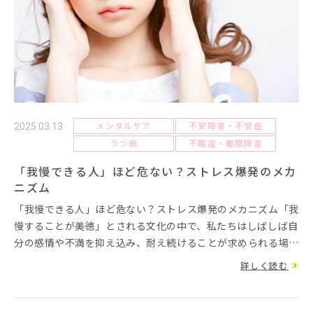
メンタルケア
不安障害・不安症
2025.03.13
うつ病
不眠症・睡眠障害
「我慢できる人」ほど危ない？ストレス爆発のメカ
ニズム
「我慢できる人」ほど危ない？ストレス爆発のメカニズム「我
慢することが美徳」とされる文化の中で、私たちはしばしば自
分の感情や不満を抑え込み、耐え続けることが求められる場面
に直面します。しかし、我慢ばかりしていると、実は自分自身
詳しく読む
を危険にさらすこ...