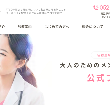
052
PTSDの歴史と現在地について名古屋ひだまりこころ
クリニック名駅エスカ院が心療内科ブログで解説
電話予約 
（祝日 7
紹介
診療案内
はじめての方へ
料金について
名古屋
大人のための
メ
公式