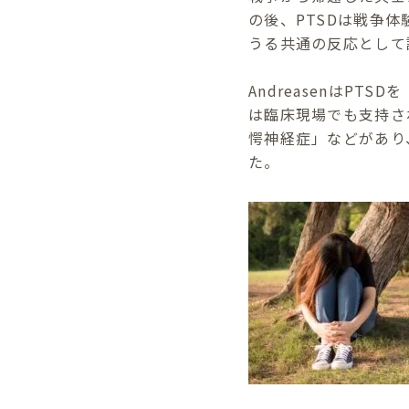
の後、PTSDは戦争
うる共通の反応として
AndreasenはP
は臨床現場でも支持され
愕神経症」などがあり
た。