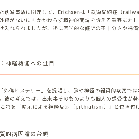
道事故に関連して、Erichsenは「鉄道脊髄症（railway
外傷がないにもかかわらず精神的変調を訴える乗客に対し
け入れられましたが、後に医学的な証明の不十分さや補償
：神経機能への注目
otは「外傷ヒステリー」を提唱し、脳や神経の器質的病変で
。彼の考えでは、出来事そのものよりも個人の感受性が発
iはこれを「暗示による神経反応（pithiatism）」と位置
質的病因論の台頭