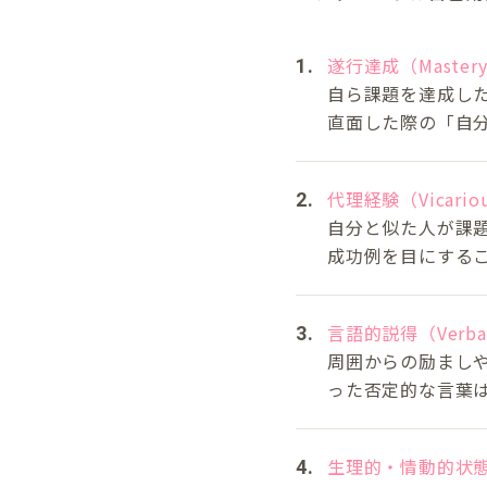
遂行達成（Mastery 
自ら課題を達成し
直面した際の「自
代理経験（Vicarious
自分と似た人が課
成功例を目にする
言語的説得（Verbal 
周囲からの励まし
った否定的な言葉
生理的・情動的状態（Phys