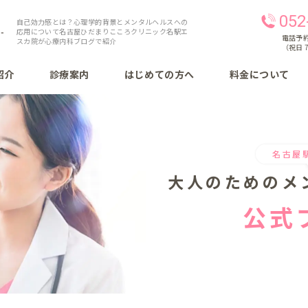
052
自己効力感とは？心理学的背景とメンタルヘルスへの
応用について名古屋ひだまりこころクリニック名駅エ
電話予約 
スカ院が心療内科ブログで紹介
（祝日 7
紹介
診療案内
はじめての方へ
料金について
名古屋
大人のための
メ
公式