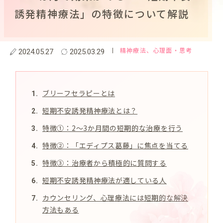
誘発精神療法」の特徴について解説
精神療法
、心理面・思考
2024.05.27
2025.03.29
ブリーフセラピーとは
短期不安誘発精神療法とは？
特徴①：2～3か月間の短期的な治療を行う
特徴②：「エディプス葛藤」に焦点を当てる
特徴③：治療者から積極的に質問する
短期不安誘発精神療法が適している人
カウンセリング、心理療法には短期的な解決
方法もある