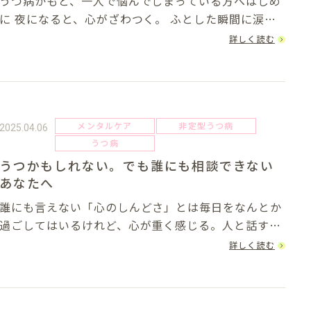
うつ病かもと、一人で悩んでしまっている方へはじめ
 夜になると、心がざわつく。 ふとした瞬間に涙が
出そうになる。でも誰にも言えない。「こんなこと
詳しく読む
で？」と思われるのが怖くて、ついつい遠慮してしま
う…このように、精神的な負荷が蓄積する中で、...
メンタルケア
非定型うつ病
2025.04.06
うつ病
うつかもしれない。でも誰にも相談できない
あなたへ
誰にも言えない「心のしんどさ」とは毎日をなんとか
過ごしてはいるけれど、心が重く感じる。人と話すの
がしんどくて、でも「元気そうに見えるね」と言われ
詳しく読む
る。そんな日々に、あなたは「この程度で誰かに相談
していいのかな」と、ためらっていませんか。精神
的...