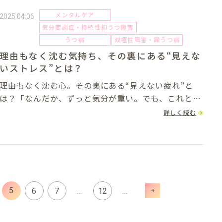
メンタルケア
2025.04.06
気分変調症・持続性抑うつ障害
うつ病
双極性障害・躁うつ病
理由もなく沈む気持ち、その裏にある“見えな
いストレス”とは？
理由もなく沈む心。その裏にある“見えない疲れ”と
は？「なんだか、ずっと気分が重い。でも、これとい
った理由は見当たらない…」そんなふうに、自分の感
詳しく読む
情がわからなくなってしまうときはありませんか？仕
事があるからと頑張っているのに、心のどこかにず
っ...
5
6
7
12
…
…