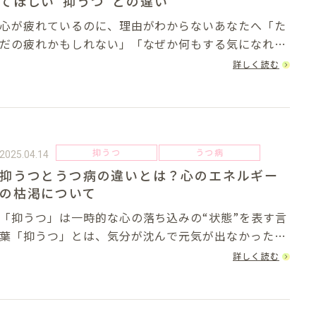
てほしい“抑うつ”との違い
心が疲れているのに、理由がわからないあなたへ「た
だの疲れかもしれない」「なぜか何もする気になれな
い」そんな日々が続いていませんか？やる気が出な
詳しく読む
い、眠れない、人と話すのがつらい……けれど、原因
もはっきりしないし、周囲にも説明しづらい。そん
な“...
抑うつ
うつ病
2025.04.14
抑うつとうつ病の違いとは？心のエネルギー
の枯渇について
「抑うつ」は一時的な心の落ち込みの“状態”を表す言
葉「抑うつ」とは、気分が沈んで元気が出なかった
り、物事に対する関心や意欲が薄れてしまったりす
詳しく読む
る“一時的な心の状態”のことを指します。これは特別
なことではなく、誰にでも起こりうる自然な反応で
す...