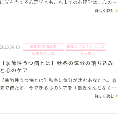
に光を当てる心理学ともこれまでの心理学は、心の病
や問題行動の解明・治療に重点を置いてきました。う
詳しく読む
つ病、不安障害、トラウマなど、心の「マイナス」部
分に焦点を当てることで、苦しむ人の支援をしてき
た...
季節性感情障害
季節とメンタルヘルス
2025.04.10
非定型うつ病
うつ病
【季節性うつ病とは】秋冬の気分の落ち込み
と心のケア
【季節性うつ病とは】秋冬に気分が沈むあなたへ。春
まで待たず、今できる心のケアを「最近なんとなくや
る気が出ない」「寝ても疲れが抜けない」…そんな不
詳しく読む
調を、毎年秋から冬にかけて感じていませんか？それ
はもしかすると「季節性うつ病（季節性感情障害／
S...