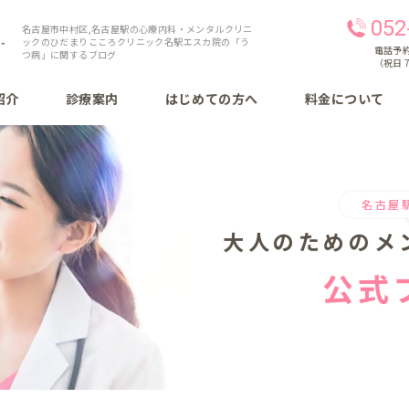
052
名古屋市中村区,名古屋駅の心療内科・メンタルクリニ
ックのひだまりこころクリニック名駅エスカ院の「う
電話予約 
つ病」に関するブログ
（祝日 7
紹介
診療案内
はじめての方へ
料金について
名古屋
大人のための
メ
公式