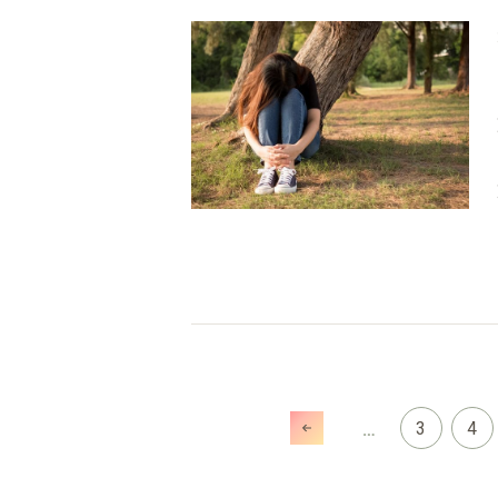
3
4
…