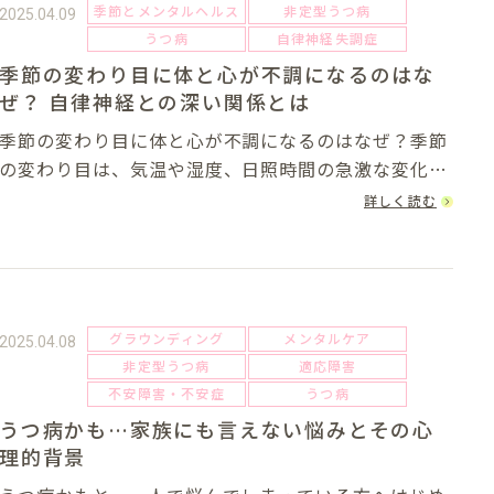
季節とメンタルヘルス
非定型うつ病
2025.04.09
うつ病
自律神経失調症
季節の変わり目に体と心が不調になるのはな
ぜ？ 自律神経との深い関係とは
季節の変わり目に体と心が不調になるのはなぜ？季節
の変わり目は、気温や湿度、日照時間の急激な変化に
よって私たちの心身に大きな影響を及ぼします。特
詳しく読む
に、自律神経はこれらの外的環境に敏感に反応し、不
調やストレスの原因となることがあります。自律神経
は...
グラウンディング
メンタルケア
2025.04.08
非定型うつ病
適応障害
不安障害・不安症
うつ病
うつ病かも…家族にも言えない悩みとその心
理的背景