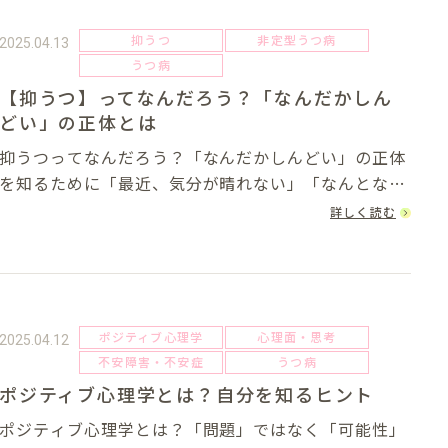
抑うつ
非定型うつ病
2025.04.13
うつ病
【抑うつ】ってなんだろう？「なんだかしん
どい」の正体とは
抑うつってなんだろう？「なんだかしんどい」の正体
を知るために「最近、気分が晴れない」「なんとなく
毎日がつらい」そんなふうに感じることはありません
詳しく読む
か？心が重く感じる日々が続くと、「これって甘えな
のかな」「ただの疲れ？」と自分を責めてしまう方
も...
ポジティブ心理学
心理面・思考
2025.04.12
不安障害・不安症
うつ病
ポジティブ心理学とは？自分を知るヒント
ポジティブ心理学とは？「問題」ではなく「可能性」