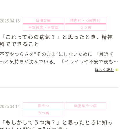
日曜診療
精神科・心療内科
2025.04.16
不安障害・不安症
うつ病
「これって心の病気？」と思ったとき、精神
科でできること
不安やつらさを“そのまま”にしないために 「最近ず
っと気持ちが沈んでいる」 「イライラや不安で夜も眠
れない」 「周囲の人とうまく関われない」日常生活の
詳しく読む
中で心に異変を感じたとき、多くの方がまず悩むの
が、「これは病院に行くべきなのか？」と...
抑うつ
非定型うつ病
2025.04.14
うつ病
「もしかしてうつ病？」と思ったときに知っ