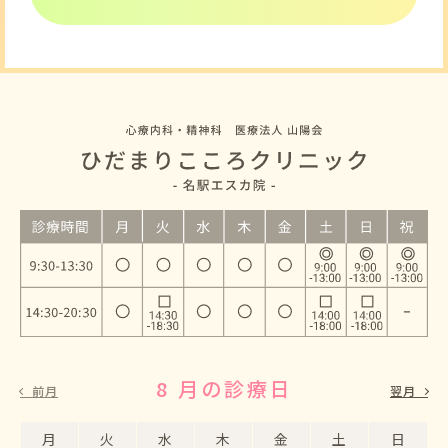
8 月の診療日
9 月の診療日
前月
翌月
月
月
火
火
水
水
木
木
金
金
土
土
日
日