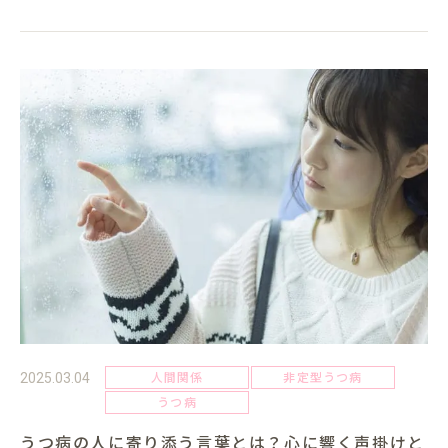
続く場合、心の不調が...
人間関係
非定型うつ病
2025.03.04
うつ病
うつ病の人に寄り添う言葉とは？心に響く声掛けと