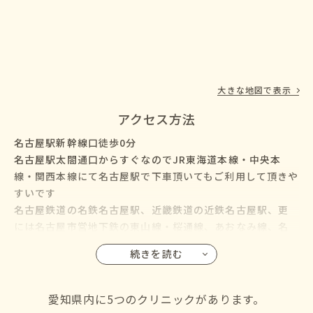
大きな地図で表示
アクセス方法
名古屋駅新幹線口徒歩0分
名古屋駅太閤通口からすぐなのでJR東海道本線・中央本
線・関西本線にて名古屋駅で下車頂いてもご利用して頂きや
すいです
名古屋鉄道の名鉄名古屋駅、近畿鉄道の近鉄名古屋駅、更
には名古屋市営地下鉄の東山線・桜通線、あおなみ線、名
鉄バス・名古屋市営バスも名古屋駅に乗り入れているので、
続きを読む
名古屋市の千種区・東区・北区・西区・中村区・中区・昭
和区・瑞穂区・熱田区・中川区・港区・南区・守山区・緑
区・名東区・天白区にお住いの方からも通院して頂けます
愛知県内に5つのクリニックがあります。