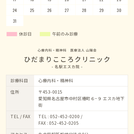
24
28
25
29
26
30
27
28
29
30
31
休診日
午前のみ診療
診療科目
心療内科・精神科
住所
〒453-0015
愛知県名古屋市中村区椿町６−９ エスカ地下
街
TEL / FAX
TEL :
052-452-0200
/
FAX : 052-452-0205