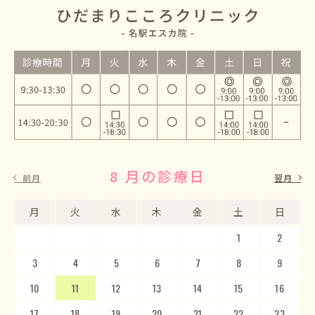
8 月の診療日
9 月の診療日
前月
翌月
月
月
火
火
水
水
木
木
金
金
土
土
日
日
1
2
3
4
5
1
2
6
3
7
4
8
5
9
10
6
11
7
12
8
13
9
10
14
15
11
12
16
13
17
14
18
15
19
20
16
17
21
22
18
23
19
20
24
25
21
22
26
23
27