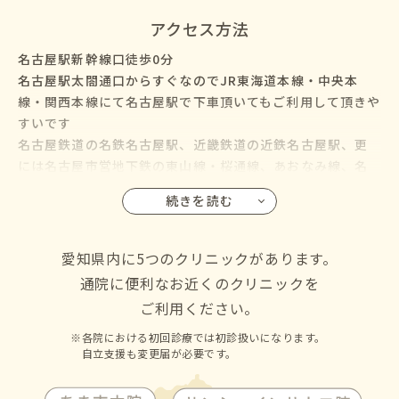
アクセス方法
名古屋駅新幹線口徒歩0分
名古屋駅太閤通口からすぐなのでJR東海道本線・中央本
線・関西本線にて名古屋駅で下車頂いてもご利用して頂きや
すいです
名古屋鉄道の名鉄名古屋駅、近畿鉄道の近鉄名古屋駅、更
には名古屋市営地下鉄の東山線・桜通線、あおなみ線、名
鉄バス・名古屋市営バスも名古屋駅に乗り入れているので、
続きを読む
名古屋市の千種区・東区・北区・西区・中村区・中区・昭
和区・瑞穂区・熱田区・中川区・港区・南区・守山区・緑
区・名東区・天白区にお住いの方からも通院して頂けます
愛知県内に5つのクリニックがあります。
通院に便利なお近くのクリニックを
ご利用ください。
各院における初回診療では初診扱いになります。
自立支援も変更届が必要です。