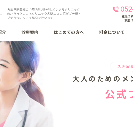
052
名古屋駅直結の心療内科,精神科,メンタルクリニック
のひだまりこころクリニック名駅エスカ院がプチ鬱・
電話予約 
プチうつについて解説を行います
（祝日 7
紹介
診療案内
はじめての方へ
料金について
名古屋
大人のための
メ
公式