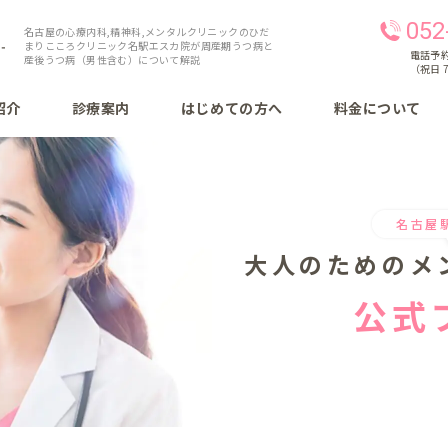
052
名古屋の心療内科,精神科,メンタルクリニックのひだ
まりこころクリニック名駅エスカ院が周産期うつ病と
電話予約 
産後うつ病（男性含む）について解説
（祝日 7
紹介
診療案内
はじめての方へ
料金について
名古屋
大人のための
メ
公式