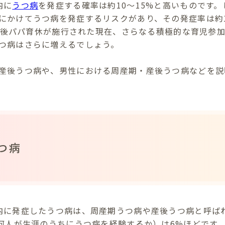
内に
うつ病
を発症する確率は約10～15%と高いものです
にかけてうつ病を発症するリスクがあり、その発症率は約
から産後パパ育休が施行された現在、さらなる積極的な育児参
つ病はさらに増えるでしょう。
産後うつ病や、男性における周産期・産後うつ病などを説
つ病
内に発症したうつ病は、周産期うつ病や産後うつ病と呼ば
ち何人が生涯のうちにうつ病を経験するか）は6%ほどです