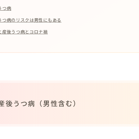
うつ病
うつ病のリスクは男性にもある
と産後うつ病とコロナ禍
産後うつ病（男性含む）