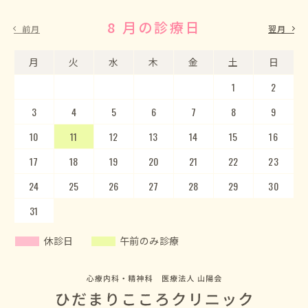
8 月の診療日
9 月の診療日
前月
翌月
月
月
火
火
水
水
木
木
金
金
土
土
日
日
1
2
3
4
5
1
2
6
3
7
4
8
5
9
10
6
11
7
12
8
13
9
10
14
15
11
12
16
13
17
14
18
15
19
20
16
17
21
22
18
23
19
20
24
25
21
22
26
23
27
24
28
25
29
26
30
27
28
29
30
31
休診日
午前のみ診療