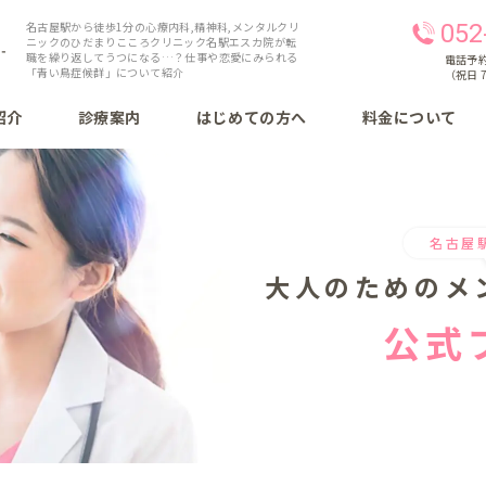
名古屋駅から徒歩1分の心療内科,精神科,メンタルクリ
052
ニックのひだまりこころクリニック名駅エスカ院が転
職を繰り返してうつになる…？仕事や恋愛にみられる
電話予約 
「青い鳥症候群」について紹介
（祝日 7
紹介
診療案内
はじめての方へ
料金について
名古屋
大人のための
メ
公式