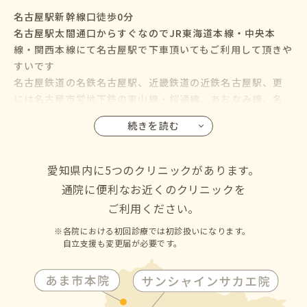
名古屋駅新幹線口徒歩0分
名古屋駅太閤通口からすぐなのでJR東海道本線・中央本
線・関西本線にて名古屋駅で下車頂いてもご利用して頂きや
すいです
名古屋鉄道の名鉄名古屋駅、近畿鉄道の近鉄名古屋駅、更
には名古屋市営地下鉄の東山線・桜通線、あおなみ線、名
鉄バス・名古屋市営バスも名古屋駅に乗り入れているので、
続きを読む
名古屋市の千種区・東区・北区・西区・中村区・中区・昭
和区・瑞穂区・熱田区・中川区・港区・南区・守山区・緑
区・名東区・天白区にお住いの方からも通院して頂けます
愛知県内に5つのクリニックがあります。
通院に便利なお近くのクリニックを
ご利用ください。
各院における初回診療では初診扱いになります。
自立支援も変更届が必要です。