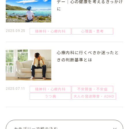
デー｜心の健康を考えるきっかけ
に
精神科・心療内科
心理面・思考
2025.09.25
心療内科に行くべきか迷ったと
きの判断基準とは
精神科・心療内科
不安障害・不安症
2025.07.11
うつ病
大人の発達障害・ADHD