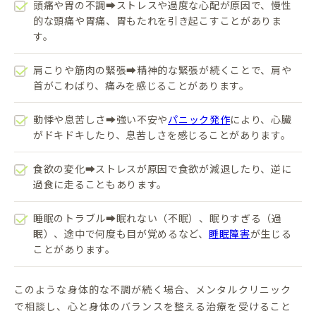
頭痛や胃の不調➡ストレスや過度な心配が原因で、慢性
的な頭痛や胃痛、胃もたれを引き起こすことがありま
す。
肩こりや筋肉の緊張➡精神的な緊張が続くことで、肩や
首がこわばり、痛みを感じることがあります。
動悸や息苦しさ➡強い不安や
パニック発作
により、心臓
がドキドキしたり、息苦しさを感じることがあります。
食欲の変化➡ストレスが原因で食欲が減退したり、逆に
過食に走ることもあります。
睡眠のトラブル➡眠れない（不眠）、眠りすぎる（過
眠）、途中で何度も目が覚めるなど、
睡眠障害
が生じる
ことがあります。
このような身体的な不調が続く場合、メンタルクリニック
で相談し、心と身体のバランスを整える治療を受けること