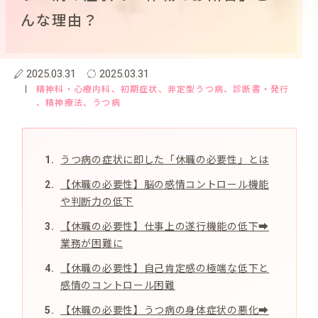
んな理由？
2025.03.31
2025.03.31
精神科・心療内科
、初期症状
、非定型うつ病
、診断書・発行
、精神療法
、うつ病
うつ病の症状に即した「休職の必要性」とは
【休職の必要性】脳の感情コントロール機能
や判断力の低下
【休職の必要性】仕事上の遂行機能の低下➡
業務が困難に
【休職の必要性】自己肯定感の極端な低下と
感情のコントロール困難
【休職の必要性】うつ病の身体症状の悪化➡