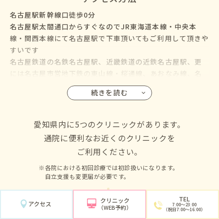
名古屋駅新幹線口徒歩0分
名古屋駅太閤通口からすぐなのでJR東海道本線・中央本
線・関西本線にて名古屋駅で下車頂いてもご利用して頂きや
すいです
名古屋鉄道の名鉄名古屋駅、近畿鉄道の近鉄名古屋駅、更
には名古屋市営地下鉄の東山線・桜通線、あおなみ線、名
鉄バス・名古屋市営バスも名古屋駅に乗り入れているので、
続きを読む
名古屋市の千種区・東区・北区・西区・中村区・中区・昭
和区・瑞穂区・熱田区・中川区・港区・南区・守山区・緑
区・名東区・天白区にお住いの方からも通院して頂けます
愛知県内に5つのクリニックがあります。
通院に便利なお近くのクリニックを
ご利用ください。
各院における初回診療では初診扱いになります。
自立支援も変更届が必要です。
TEL
クリニック
アクセス
7:00〜23:00
（WEB予約）
（祝日7:00〜16:00）