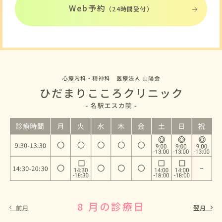
Web予約
（24時間受付）
8 月の診療日
9 月の診療日
前月
翌月