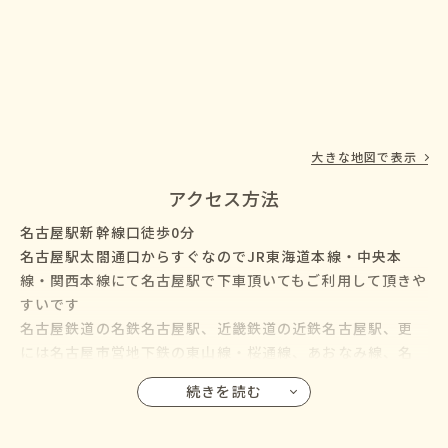
大きな地図で表示
アクセス方法
名古屋駅新幹線口徒歩0分
名古屋駅太閤通口からすぐなのでJR東海道本線・中央本
線・関西本線にて名古屋駅で下車頂いてもご利用して頂きや
すいです
名古屋鉄道の名鉄名古屋駅、近畿鉄道の近鉄名古屋駅、更
には名古屋市営地下鉄の東山線・桜通線、あおなみ線、名
鉄バス・名古屋市営バスも名古屋駅に乗り入れているので、
続きを読む
名古屋市の千種区・東区・北区・西区・中村区・中区・昭
和区・瑞穂区・熱田区・中川区・港区・南区・守山区・緑
区・名東区・天白区にお住いの方からも通院して頂けます