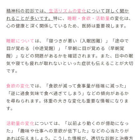
精神科の初診では、
生活リズムの変化
について詳しく聞か
れることが多いです。
特に、
睡眠・食欲・活動量
の変化は、
心の健康と深く関係しているため、医師は重要視します。
睡眠について
は、「寝つきが悪い（入眠困難）」「途中で
目が覚める（中途覚醒）」「早朝に目が覚める（早朝覚
醒）」などの問題があるかを確認されます。また、日中の眠
気や寝ても疲れが取れないといった症状も伝えることが大切
です。
食欲の変化
では、「食欲が減って食事量が極端に減った」
「逆に過食気味で食べ過ぎてしまう」などの傾向があるか
を尋ねられます。体重の大きな変化も重要な情報になりま
す。
活動量の変化
については、「以前より動くのが億劫になっ
た」「趣味や仕事への意欲が低下した」などの心当たりが
あれば伝えましょう。こうした情報が、適切な診断と治療方