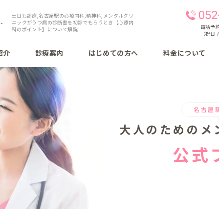
052
土日も診療,名古屋駅の心療内科,精神科,メンタルクリ
ニックがうつ病の診断書を初診でもらうとき【心療内
電話予約 
科のポイント】について解説
（祝日 7
紹介
診療案内
はじめての方へ
料金について
名古屋
大人のための
メ
公式