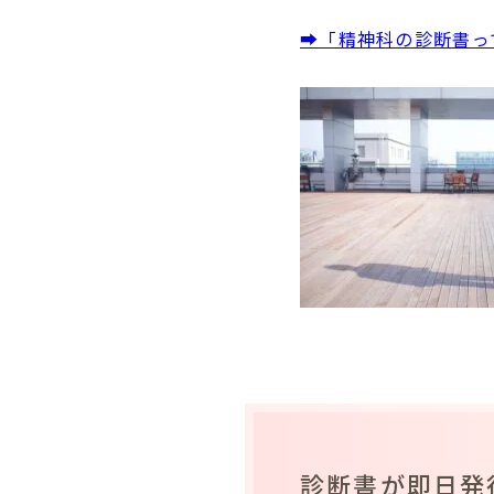
➡「精神科の診断書っ
診断書が即日発