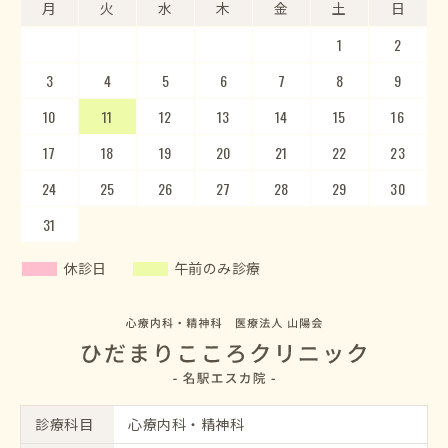
月
月
火
火
水
水
木
木
金
金
土
土
日
日
1
2
3
4
5
1
2
6
3
7
4
8
5
9
10
6
11
7
12
8
13
9
10
14
15
11
12
16
13
17
14
18
15
19
20
16
17
21
22
18
23
19
20
24
25
21
22
26
23
27
24
28
25
29
26
30
27
28
29
30
31
休診日
午前のみ診療
診療科目
心療内科・精神科