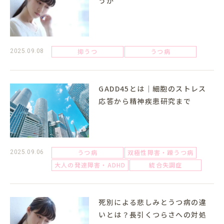
うか
抑うつ
うつ病
2025.09.08
GADD45とは｜細胞のストレス
応答から精神疾患研究まで
うつ病
双極性障害・躁うつ病
2025.09.06
大人の発達障害・ADHD
統合失調症
死別による悲しみとうつ病の違
いとは？長引くつらさへの対処