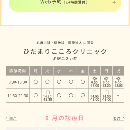
Web予約
（24時間受付）
8 月の診療日
9 月の診療日
前月
翌月