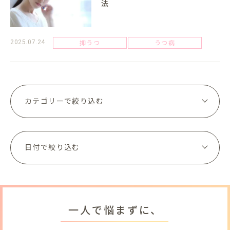
法
抑うつ
うつ病
2025.07.24
一人で悩まずに、