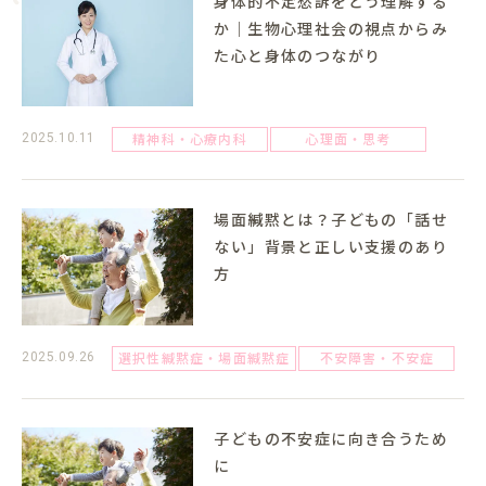
身体的不定愁訴をどう理解する
か｜生物心理社会の視点からみ
た心と身体のつながり
精神科・心療内科
心理面・思考
2025.10.11
場面緘黙とは？子どもの「話せ
ない」背景と正しい支援のあり
方
選択性緘黙症・場面緘黙症
不安障害・不安症
2025.09.26
子どもの不安症に向き合うため
に