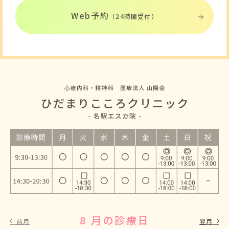
Web予約
（24時間受付）
8 月の診療日
9 月の診療日
前月
翌月