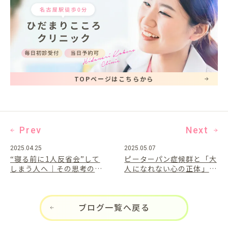
TOPページはこちらから
Prev
Next
2025.04.25
2025.05.07
“寝る前に1人反省会”して
ピーターパン症候群と「大
しまう人へ｜その思考のク
人になれない心の正体」へ
セを心療内科の視点でやさ
向き合う方法
しく解説
ブログ一覧へ戻る