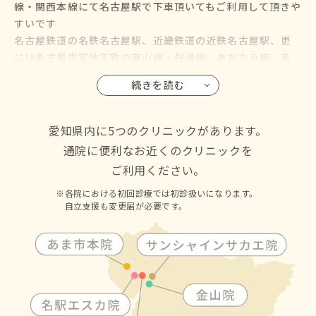
線・関西本線にて名古屋駅で下車頂いてもご利用して頂きや
すいです
名古屋鉄道の名鉄名古屋駅、近畿鉄道の近鉄名古屋駅、更
には名古屋市営地下鉄の東山線・桜通線、あおなみ線、名
鉄バス・名古屋市営バスも名古屋駅に乗り入れているので、
続きを読む
名古屋市の千種区・東区・北区・西区・中村区・中区・昭
和区・瑞穂区・熱田区・中川区・港区・南区・守山区・緑
区・名東区・天白区にお住いの方からも通院して頂けます
愛知県内に5つのクリニックがあります。
通院に便利なお近くのクリニックを
ご利用ください。
各院における初回診療では初診扱いになります。
自立支援も変更届が必要です。