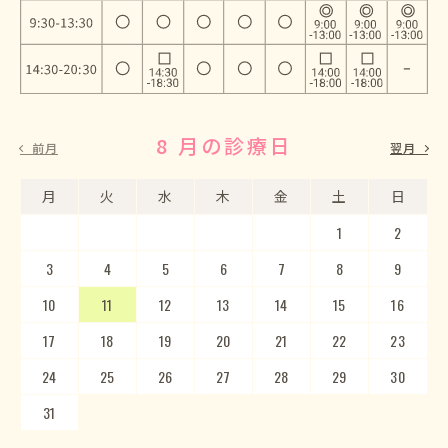
8 月の診療日
9 月の診療日
前月
翌月
月
月
火
火
水
水
木
木
金
金
土
土
日
日
1
2
3
4
5
1
2
6
3
7
4
8
5
9
10
6
11
7
12
8
13
9
10
14
15
11
12
16
13
17
14
18
15
19
20
16
17
21
22
18
23
19
20
24
25
21
22
26
23
27
24
28
25
29
26
30
27
28
29
30
31