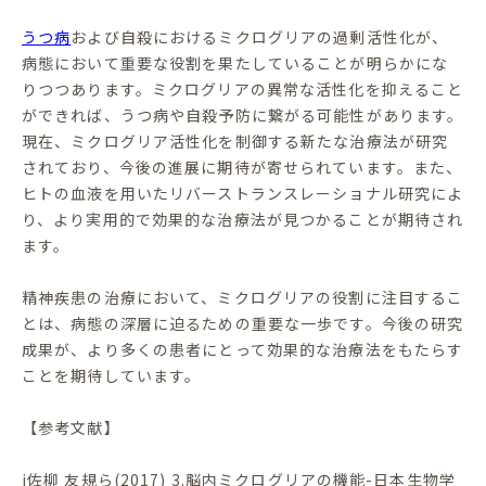
うつ病
および自殺におけるミクログリアの過剰活性化が、
病態において重要な役割を果たしていることが明らかにな
りつつあります。ミクログリアの異常な活性化を抑えること
ができれば、うつ病や自殺予防に繋がる可能性があります。
現在、ミクログリア活性化を制御する新たな治療法が研究
されており、今後の進展に期待が寄せられています。また、
ヒトの血液を用いたリバーストランスレーショナル研究によ
り、より実用的で効果的な治療法が見つかることが期待され
ます。
精神疾患の治療において、ミクログリアの役割に注目するこ
とは、病態の深層に迫るための重要な一歩です。今後の研究
成果が、より多くの患者にとって効果的な治療法をもたらす
ことを期待しています。
【参考文献】
i佐柳 友規ら(2017) 3.脳内ミクログリアの機能-日本生物学