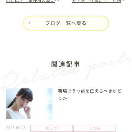
いとは？｜精神科の薬につ
人生を「仕事だけ」で語ら
いて正しく理解するために
ないための視点とは
ブログ一覧へ戻る
関連記事
職場でうつ病を伝えるべきかど
うか
抑うつ
うつ病
2025.09.08