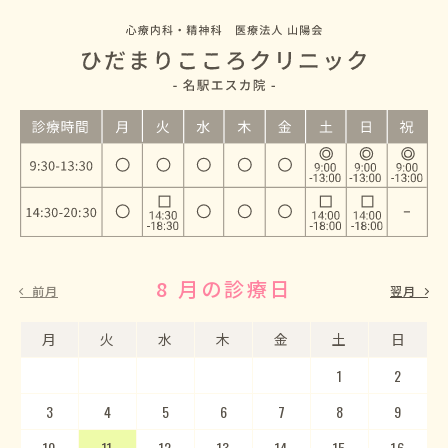
8 月の診療日
9 月の診療日
前月
翌月
月
月
火
火
水
水
木
木
金
金
土
土
日
日
1
2
3
4
5
1
2
6
3
7
4
8
5
9
10
6
11
7
12
8
13
9
10
14
15
11
12
16
13
17
14
18
15
19
20
16