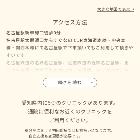
大きな地図で表示
アクセス方法
名古屋駅新幹線口徒歩0分
名古屋駅太閤通口からすぐなのでJR東海道本線・中央本
線・関西本線にて名古屋駅で下車頂いてもご利用して頂きや
すいです
名古屋鉄道の名鉄名古屋駅、近畿鉄道の近鉄名古屋駅、更
には名古屋市営地下鉄の東山線・桜通線、あおなみ線、名
鉄バス・名古屋市営バスも名古屋駅に乗り入れているので、
続きを読む
名古屋市の千種区・東区・北区・西区・中村区・中区・昭
和区・瑞穂区・熱田区・中川区・港区・南区・守山区・緑
区・名東区・天白区にお住いの方からも通院して頂けます
愛知県内に5つのクリニックがあります。
通院に便利なお近くのクリニックを
ご利用ください。
各院における初回診療では初診扱いになります。
自立支援も変更届が必要です。