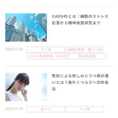
GADD45とは｜細胞のストレス
応答から精神疾患研究まで
うつ病
双極性障害・躁うつ病
2025.09.06
大人の発達障害・ADHD
統合失調症
死別による悲しみとうつ病の違
いとは？長引くつらさへの対処
法
抑うつ
うつ病
2025.07.24