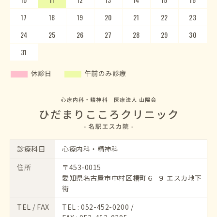
17
21
22
18
23
19
20
24
25
21
22
26
23
27
24
28
25
29
26
30
27
28
29
30
31
休診日
午前のみ診療
診療科目
心療内科・精神科
住所
〒453-0015
愛知県名古屋市中村区椿町６−９ エスカ地下
街
TEL / FAX
TEL :
052-452-0200
/