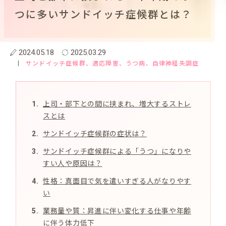
つに多いサンドイッチ症候群とは？
2024.05.18
2025.03.29
サンドイッチ症候群
、適応障害
、うつ病
、自律神経失調症
上司・部下との間に挟まれ、増大するストレ
スとは
サンドイッチ症候群の症状は？
サンドイッチ症候群による「うつ」になりや
すい人や原因は？
性格：真面目で気を遣いすぎる人がなりやす
い
業務量や質：昇進に伴い変化する仕事や年齢
に伴う体力低下