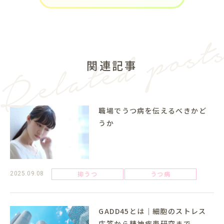
関連記事
職場でうつ病を伝えるべきかど
うか
抑うつ
うつ病
2025.09.08
GADD45とは｜細胞のストレス
応答から精神疾患研究まで