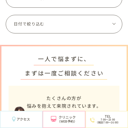
一人で悩まずに、
まずは一度ご相談ください
たくさんの方が
悩みを抱えて来院されています。
ご紹介している症状以外でも、
「こんな
TEL
クリニック
アクセス
7:00〜23:00
（WEB予約）
ことで受診していいのかな…」 と迷った
（祝日7:00〜16:00）