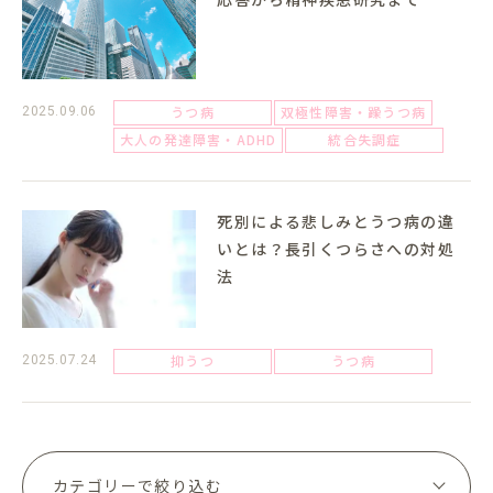
うつ病
双極性障害・躁うつ病
2025.09.06
大人の発達障害・ADHD
統合失調症
死別による悲しみとうつ病の違
いとは？長引くつらさへの対処
法
抑うつ
うつ病
2025.07.24