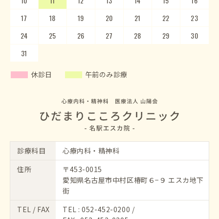
10
14
15
11
12
16
13
17
14
18
15
19
20
16
17
21
22
18
23
19
20
24
25
21
22
26
23
27
24
28
25
29
26
30
27
28
29
30
31
休診日
午前のみ診療
診療科目
心療内科・精神科
住所
〒453-0015
愛知県名古屋市中村区椿町６−９ エスカ地下
街
TEL / FAX
TEL :
052-452-0200
/