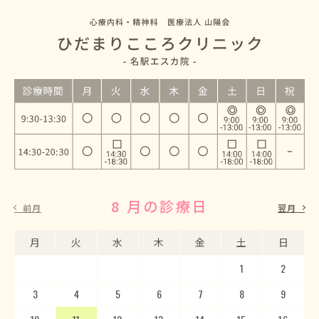
8 月の診療日
9 月の診療日
前月
翌月
月
月
火
火
水
水
木
木
金
金
土
土
日
日
1
2
3
4
5
1
2
6
3
7
4
8
5
9
10
6
11
7
12
8
13
9