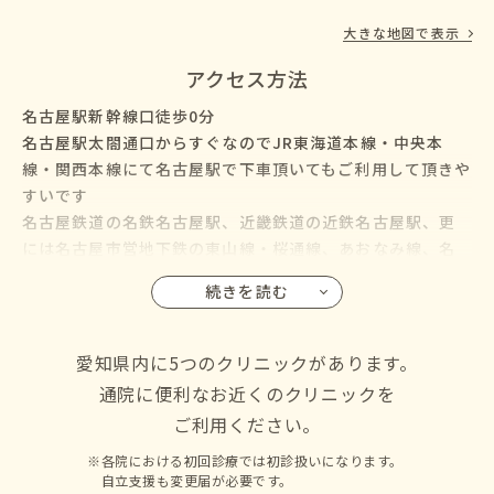
大きな地図で表示
アクセス方法
名古屋駅新幹線口徒歩0分
名古屋駅太閤通口からすぐなのでJR東海道本線・中央本
線・関西本線にて名古屋駅で下車頂いてもご利用して頂きや
すいです
名古屋鉄道の名鉄名古屋駅、近畿鉄道の近鉄名古屋駅、更
には名古屋市営地下鉄の東山線・桜通線、あおなみ線、名
鉄バス・名古屋市営バスも名古屋駅に乗り入れているので、
続きを読む
名古屋市の千種区・東区・北区・西区・中村区・中区・昭
和区・瑞穂区・熱田区・中川区・港区・南区・守山区・緑
区・名東区・天白区にお住いの方からも通院して頂けます
愛知県内に5つのクリニックがあります。
通院に便利なお近くのクリニックを
ご利用ください。
各院における初回診療では初診扱いになります。
自立支援も変更届が必要です。